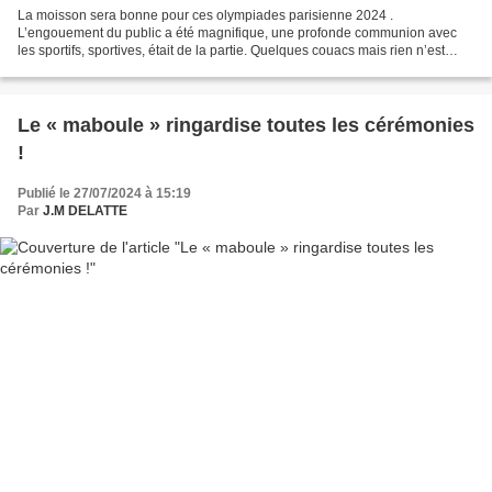
La moisson sera bonne pour ces olympiades parisienne 2024 .
L’engouement du public a été magnifique, une profonde communion avec
les sportifs, sportives, était de la partie. Quelques couacs mais rien n’est
parfait ! Des critiques, des pisse-froids, des...
Le « maboule » ringardise toutes les cérémonies
!
Publié le 27/07/2024 à 15:19
Par
J.M DELATTE