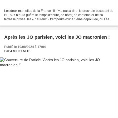
Les deux mamelles de la France ! Il n’y a pas à dire, le prochain occupant de
BERCY n’aura guère le temps d’écrire, de rêver, de contempler de sa
terrasse privée, les « heureux » trempeurs d’une Seine dépolluée, où l’eau
limpide vous permet de voir vos...
Après les JO parisien, voici les JO macronien !
Publié le 10/08/2024 à 17:04
Par
J.M DELATTE