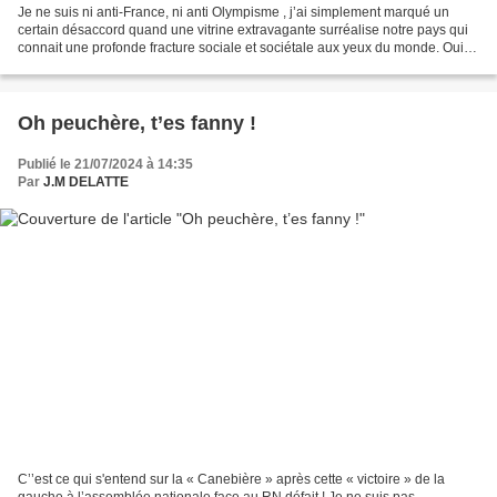
Je ne suis ni anti-France, ni anti Olympisme , j’ai simplement marqué un
certain désaccord quand une vitrine extravagante surréalise notre pays qui
connait une profonde fracture sociale et sociétale aux yeux du monde. Oui,
ringard peut-être ! Que de gigantisme,...
Oh peuchère, t’es fanny !
Publié le 21/07/2024 à 14:35
Par
J.M DELATTE
C’’est ce qui s'entend sur la « Canebière » après cette « victoire » de la
gauche à l’assemblée nationale face au RN défait ! Je ne suis pas