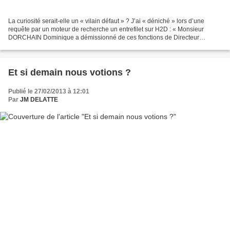
La curiosité serait-elle un « vilain défaut » ? J’ai « déniché » lors d’une
requête par un moteur de recherche un entrefilet sur H2D : « Monsieur
DORCHAIN Dominique a démissionné de ces fonctions de Directeur
Général en date du 31 décembre 2012. » Cette...
Et si demain nous votions ?
Publié le 27/02/2013 à 12:01
Par
JM DELATTE