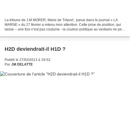
La tribune de J.M MORER, Maire de Trilport , parue dans le journal « LA
MARNE » du 27 février a retenu mon attention. Cette prise de position, qui
laisse – une fois n’est pas coutume - la couleur politique au vestiaire ne peut
être que louable. Il « offre...
H2D deviendrait-il H1D ?
Publié le 27/02/2013 à 19:52
Par
JM DELATTE