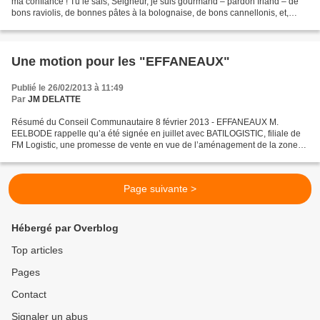
ma confiance ! Tu le sais, Seigneur, je suis gourmand – pardon friand – de
bons raviolis, de bonnes pâtes à la bolognaise, de bons cannellonis, et,
aujourd’hui, un ange gardien...
Une motion pour les "EFFANEAUX"
Publié le 26/02/2013 à 11:49
Par
JM DELATTE
Résumé du Conseil Communautaire 8 février 2013 - EFFANEAUX M.
EELBODE rappelle qu’a été signée en juillet avec BATILOGISTIC, filiale de
FM Logistic, une promesse de vente en vue de l’aménagement de la zone
des Effaneaux. Il ajoute que BATILOGISTIC doit...
Page suivante >
Hébergé par Overblog
Top articles
Pages
Contact
Signaler un abus