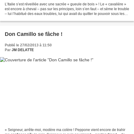
L’Italie s’est réveillée avec une sacrée « gueule de bois » ! Le « cavalière »
est encore à cheval – pas sur les principes, loin s’en faut – et sème le trouble
– lui l’habitué des eaux troubles, lui qui avait du quitter le pouvoir sous les
sifflets, les...
Don Camillo se fâche !
Publié le 27/02/2013 à 11:50
Par
JM DELATTE
« Seigneur, arrête-moi, modère ma colère ! Peppone vient encore de trahir