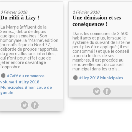
3 Février 2018
1 Février 2018
Du rififi à Lizy !
Une démission et ses
conséquences !
La Marne (affluent de la
Seine…) déborde depuis
Dans les communes de 3 500
quelques semaines ! Son
habitants et plus, lorsque le
homonyme, la "Marne", édition
système du suivant de liste ne
journalistique du Nord 77,
peut plus être appliqué ( il est
déborde de propos rapportés,
consommé !) et que le conseil
du genre allusions infertiles,
a perdu le tiers de ses
qui n’ont pour effet que de
membres, il est procédé au
jeter encore davantage
renouvellement du conseil
l’opprobre...
municipal dans les trois...
#Café du commerce
#Lizy 2018 Municipales
,
volume 1
#Lizy 2018
,
Municipales
#mon coup de
gueule