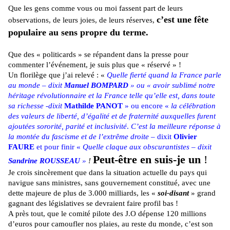
Que les gens comme vous ou moi fassent part de leurs
c’est une fête
observations, de leurs joies, de leurs réserves,
populaire au sens propre du terme.
Que des « politicards » se répandent dans la presse pour
commenter l’événement, je suis plus que « réservé » !
Un florilège que j’ai relevé : «
Quelle fierté quand la France parle
au monde – dixit
Manuel BOMPARD
» ou « avoir sublimé notre
héritage révolutionnaire et la France telle qu’elle est, dans toute
sa richesse -dixit
Mathilde PANOT
» ou encore «
la célébration
des
valeurs de liberté, d’égalité et de fraternité auxquelles furent
ajoutées sororité, parité et inclusivité
.
C’est la meilleure réponse à
la montée du fascisme et de l’extrême droite
– dixit
Olivier
FAURE
et pour finir «
Quelle claque aux obscurantistes – dixit
Peut-être en suis-je un
!
Sandrine ROUSSEAU
»
!
Je crois sincèrement que dans la situation actuelle du pays qui
navigue sans ministres, sans gouvernement constitué, avec une
dette majeure de plus de 3.000 milliards, les «
soi-disant
» grand
gagnant des législatives se devraient faire profil bas !
A près tout, que le comité pilote des J.O dépense 120 millions
d’euros pour camoufler nos plaies, au reste du monde, c’est son