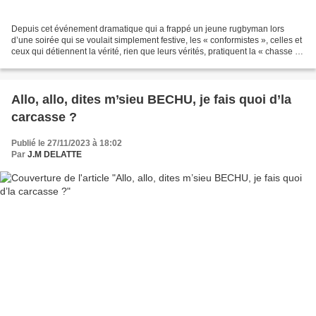
Depuis cet événement dramatique qui a frappé un jeune rugbyman lors
d’une soirée qui se voulait simplement festive, les « conformistes », celles et
ceux qui détiennent la vérité, rien que leurs vérités, pratiquent la « chasse à
court d’arguments probants...
Allo, allo, dites m’sieu BECHU, je fais quoi d’la
carcasse ?
Publié le 27/11/2023 à 18:02
Par
J.M DELATTE