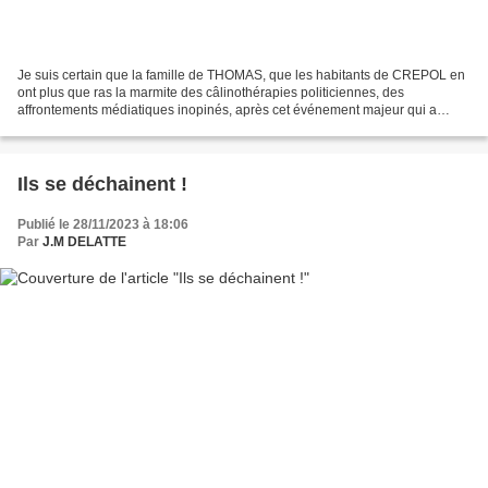
Je suis certain que la famille de THOMAS, que les habitants de CREPOL en
ont plus que ras la marmite des câlinothérapies politiciennes, des
affrontements médiatiques inopinés, après cet événement majeur qui a
endeuillé toute une famille, toute une commune...
Ils se déchainent !
Publié le 28/11/2023 à 18:06
Par
J.M DELATTE