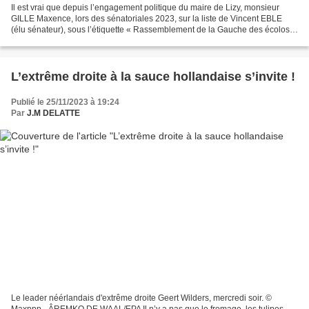
Il est vrai que depuis l’engagement politique du maire de Lizy, monsieur
GILLE Maxence, lors des sénatoriales 2023, sur la liste de Vincent EBLE
(élu sénateur), sous l’étiquette « Rassemblement de la Gauche des écolos,
des citoyens » la communication...
L’extrême droite à la sauce hollandaise s’invite !
Publié le 25/11/2023 à 19:24
Par
J.M DELATTE
Le leader néérlandais d'extrême droite Geert Wilders, mercredi soir. ©
Maxppp - ÂREMKO DE WAAL/EPA Il n’y a pas que le fromage, les tulipes,