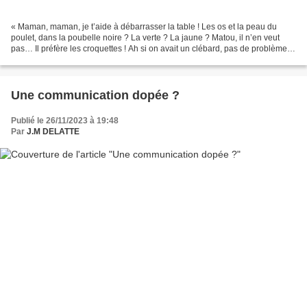
« Maman, maman, je t’aide à débarrasser la table ! Les os et la peau du
poulet, dans la poubelle noire ? La verte ? La jaune ? Matou, il n’en veut
pas… Il préfère les croquettes ! Ah si on avait un clébard, pas de problème…
Le mieux un goret car il bouffe...
Une communication dopée ?
Publié le 26/11/2023 à 19:48
Par
J.M DELATTE