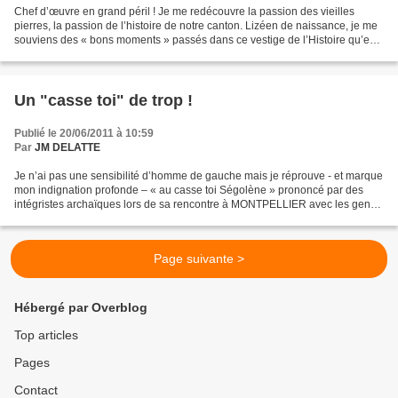
Chef d’œuvre en grand péril ! Je me redécouvre la passion des vieilles
pierres, la passion de l’histoire de notre canton. Lizéen de naissance, je me
souviens des « bons moments » passés dans ce vestige de l’Histoire qu’est
le VIEUX CHATEAU de LIZY. Je...
Un "casse toi" de trop !
Publié le 20/06/2011 à 10:59
Par
JM DELATTE
Je n’ai pas une sensibilité d’homme de gauche mais je réprouve - et marque
mon indignation profonde – « au casse toi Ségolène » prononcé par des
intégristes archaïques lors de sa rencontre à MONTPELLIER avec les gens
de quartier. Je rejoins son point...
Page suivante >
Hébergé par Overblog
Top articles
Pages
Contact