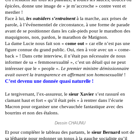
épicées, donne une image de « je m’accroche » contre vent et
merdier !
Face à lui,
les outsiders s’entrainent
à la marche, aux prises de
parole, à l’événementiel de circonstance, à une forme de parade
avant de se positionner dans les cale-pieds pour le marathon des
maquignons, non, pardon, le marathon de Matignon.
La dame Lucie nous fait son «
come out
» car elle n’est pas une
figure connue du grand public. Oui, rien à voir avec un « come-
back » ! Dans cette interview, il n’était pas nécessaire de nous
informer de sa « femmosexualité », c’est un détail qui ne peut
intéresser que le « people ».
Le premier ministre démissionnaire
avait ouvert la transparence en affirmant son homosexualité
!
C’est devenu une donnée quasi naturelle !
Le tergiversant, l’ex-assureur, le
sieur Xavier
s’est rassuré en
clamant haut et fort « qu’il était près » à rentrer dans l’écurie
Macron pour organiser une chevauchée fantastique avec des
bourrins et non des étalons.
Dessin CHAUNU
Et pour compléter le tableau des partants, le
sieur Bernard
sort de
sa léthargie pour redonner un tonus à la gauche socialiste qu’il