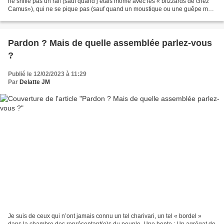
ne sniffe pas un rail (sauf quand j’étais môme avec les « blizzards de chez
Camus»), qui ne se pique pas (sauf quand un moustique ou une guêpe me
troue l'épiderme)... J'avoue que...
Pardon ? Mais de quelle assemblée parlez-vous
?
Publié le 12/02/2023 à 11:29
Par
Delatte JM
Je suis de ceux qui n’ont jamais connu un tel charivari, un tel « bordel »
dans la chambre des représentant(e)s du peuple. Une honte : Un agrégat de