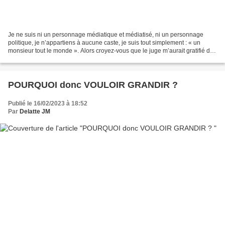
Je ne suis ni un personnage médiatique et médiatisé, ni un personnage
politique, je n’appartiens à aucune caste, je suis tout simplement : « un
monsieur tout le monde ». Alors croyez-vous que le juge m’aurait gratifié du
même traitement que celui qu’il...
POURQUOI donc VOULOIR GRANDIR ?
Publié le 16/02/2023 à 18:52
Par
Delatte JM