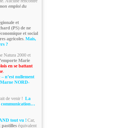
vote. Aucune rencontre
c mon emploi du
égionale et
chard (PS) de ne
économique et social
es agricoles
.
Mais,
ers ?
one Natura 2000 et
s’emporte Marie
ois en se battant
ue
.
e – n’est nullement
 et Marne NORD-
ait de venir !
La
s de communication…
D tout vu !
Car,
 pastilles
équivalent