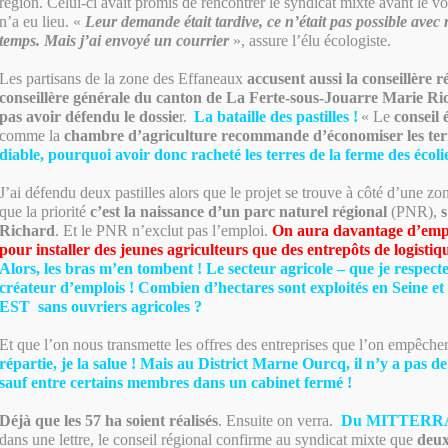
région. Celui-ci avait promis de rencontrer le syndicat mixte avant le 
n’a eu lieu. «
Leur demande était tardive, ce n’était pas possible ave
temps. Mais j’ai envoyé un courrier
», assure l’élu écologiste.
Les partisans de la zone des Effaneaux
accusent aussi la conseillère r
conseillère générale du canton de La Ferte-sous-Jouarre Marie Ri
pas avoir défendu le dossie
r.
La bataille des pastilles !
« Le
conseil 
comme la
chambre d’agriculture recommande d’économiser les terr
diable, pourquoi avoir donc racheté les terres de la ferme des écoli
J’ai défendu deux pastilles alors que le projet se trouve à côté d’une z
que la priorité
c’est la naissance d’un parc naturel régional
(PNR),
Richard
. Et le PNR n’exclut pas l’emploi.
On aura davantage d’empl
pour installer des jeunes agriculteurs que des entrepôts de logistiq
Alors, les bras m’en tombent ! Le secteur agricole – que je respect
créateur d’emplois ! Combien d’hectares sont exploités en Seine
EST
sans ouvriers agricoles ?
Et que l’on nous transmette les offres des entreprises que l’on empêcher
répartie, je la salue ! Mais au District Marne Ourcq, il n’y a pa
sauf entre certains membres dans un cabinet fermé !
Déjà que les 57 ha soient réalisés
. Ensuite on verra.
Du MITTERRAN
dans une lettre, le conseil régional confirme au syndicat mixte que
deux