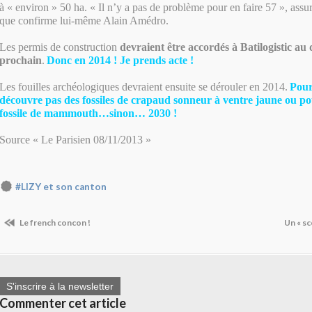
à « environ » 50 ha. « Il n’y a pas de problème pour en faire 57 », ass
que confirme lui-même Alain Amédro.
Les permis de construction
devraient être accordés à Batilogistic au 
prochain
.
Donc en 2014 ! Je prends acte !
Les fouilles archéologiques devraient ensuite se dérouler en 2014.
Pour
découvre pas des fossiles de crapaud sonneur à ventre jaune ou p
fossile de mammouth…sinon… 2030 !
Source « Le Parisien 08/11/2013 »
#LIZY et son canton
Le french concon !
Un « sc
S'inscrire à la newsletter
Commenter cet article