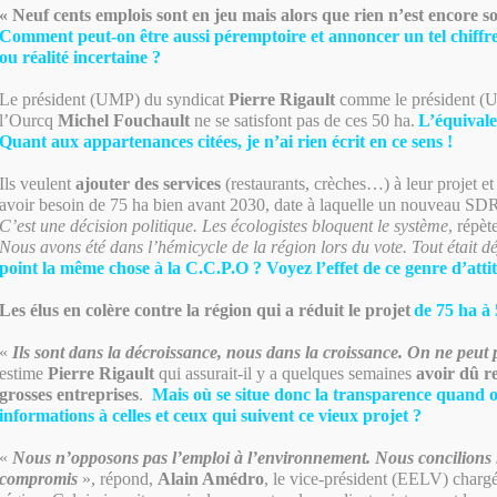
« Neuf cents emplois sont en jeu mais alors que rien n’est encore so
Comment peut-on être aussi péremptoire et annoncer un tel chiffr
ou réalité incertaine ?
Le président (UMP) du syndicat
Pierre Rigault
comme le président (
l’Ourcq
Michel Fouchault
ne se satisfont pas de ces 50 ha.
L’équivalen
Quant aux appartenances citées, je n’ai rien écrit en ce sens !
Ils veulent
ajouter des services
(restaurants, crèches…) à leur projet et
avoir besoin de 75 ha bien avant 2030, date à laquelle un nouveau SDRI
C’est une décision politique. Les écologistes bloquent le système
, répèt
Nous avons été dans l’hémicycle de la région lors du vote. Tout était d
point la même chose à la C.C.P.O ? Voyez l’effet de ce genre d’atti
Les élus en colère contre la région qui a réduit le projet
de 75 ha à 
«
Ils sont dans la décroissance, nous dans la croissance. On ne peut 
estime
Pierre Rigault
qui assurait-il y a quelques semaines
avoir dû re
grosses entreprises
.
Mais où se situe donc la transparence quand o
informations à celles et ceux qui suivent ce vieux projet ?
«
Nous n’opposons pas l’emploi à l’environnement. Nous concilions l
compromis
», répond,
Alain Amédro
, le vice-président (EELV) chargé