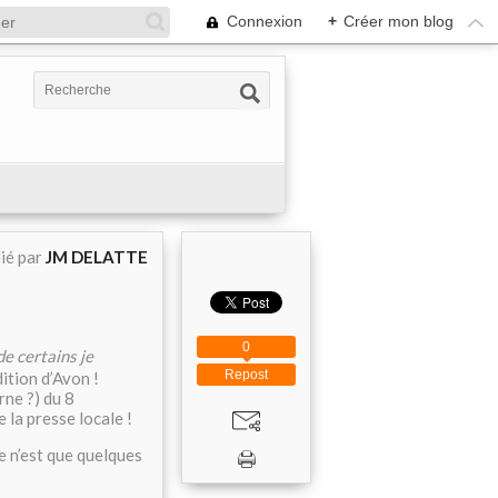
Connexion
+
Créer mon blog
ié par
JM DELATTE
0
de certains je
Repost
ition d’Avon !
ne ?) du 8
 la presse locale !
e n’est que quelques