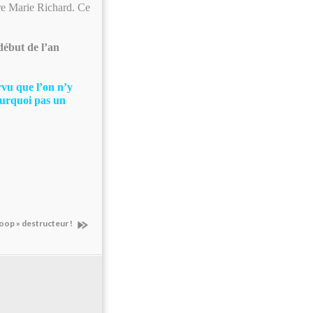
ure Marie Richard. Ce
début de l’an
vu que l’on n’y
ourquoi pas un
oop » destructeur !