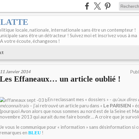
DELATTE
olitique locale, nationale, internationale sans être un contempteur !
unicipale sans être un détracteur ! Suivez moi et inscrivez vous à ma
 A votre écoute, échangeons !
ct
11 Janvier 2014
Publ
Les Effaneaux… un article oublié !
En reclassant mes « dossiers » -
qu’aux dires 
Le PARISIEN
méconnaitrais
– j’ai retrouvé un article paru dans «
» éd
(pourquoi Avon alors que nous sommes au nord est de la Seine et Mar
novembre 2013 qui aurait du me faire bondir… A croire que je survole
Je vous le communique pour « information » sans désinformation si c
remarques en
!
BLEU