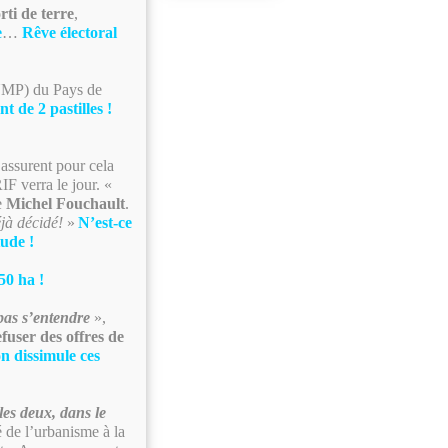
rti de terre
,
e
…
Rêve électoral
UMP) du Pays de
t de 2 pastilles !
 assurent pour cela
F verra le jour. «
e
Michel Fouchault
.
éjà décidé!
»
N’est-ce
tude !
50 ha !
pas s’entendre
»,
fuser des offres de
n dissimule ces
es deux, dans le
 de l’urbanisme à la