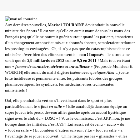
Aux dernières nouvelles,
Marisol TOURAINE
deviendrait la nouvelle
ministre des Sports ! Il est vrai qu’elle en aurait marre de tous les maux des
Français (es) qu’elle ne pourrait guérir surtout quand les patients, impatients
d’un changement annoncé et mis aux abonnés absents, sembleraient redouter
les posologies envisagées ! Oh, il
n’y a pas que du catastrophisme dans ce
ministère : Avec bien des efforts consentis –
non ! Imposés
– le « trou » ne
serait que de
5,9 milliards en 2012
contre
9,5 en 2011
! Mais tout en étant
une «
femme de caractère, sérieuse et travailleuse
» (Propos de Monsieur E.
WOERTH) elle aurait du mal à digérer (
même avec quelques Alka
…) cette
lutte insidieuse et permanente entre, les puissants lobbies des groupes
pharmaceutiques, les syndicats, les médecins, et ses technocrates
ministériels !
Oui, elle prendrait du vert en s’investissant dans le sport et plus
particulièrement le «
foot en salle
» ! Elle aurait déjà dans son équipe un
super joueur très perso, devenu ailier gauche après un accord hystérique
signé avec le club du « LOSC » ! Vous le connaissez, c’est J.P.P, non, je me
trompe dans les initiales, c’est J.V.P ! Lui aussi, est devenu « accro » du
« foot en salle » ! Et combien d’autres suivront ? Le « foot en salle » a
l’avantage de se jouer à couvert ! On ne risque pas les « glissades » et les