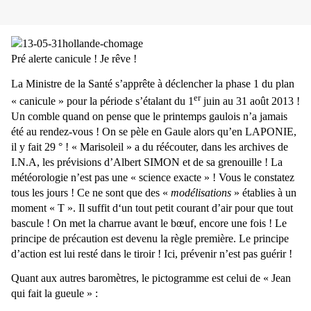
Pré alerte canicule ! Je rêve !
La Ministre de la Santé s’apprête à déclencher la phase 1 du plan
er
« canicule » pour la période s’étalant du 1
juin au 31 août 2013 !
Un comble quand on pense que le printemps gaulois n’a jamais
été au rendez-vous ! On se pèle en Gaule alors qu’en LAPONIE,
il y fait 29 ° ! « Marisoleil » a du réécouter, dans les archives de
I.N.A, les prévisions d’Albert SIMON et de sa grenouille ! La
météorologie n’est pas une « science exacte » ! Vous le constatez
tous les jours ! Ce ne sont que des «
modélisations
» établies à un
moment « T ». Il suffit d‘un tout petit courant d’air pour que tout
bascule ! On met la charrue avant le bœuf, encore une fois ! Le
principe de précaution est devenu la règle première. Le principe
d’action est lui resté dans le tiroir ! Ici, prévenir n’est pas guérir !
Quant aux autres baromètres, le pictogramme est celui de « Jean
qui fait la gueule » :