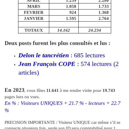
AVRIL
1.239
2.280
MARS
1.058
1.733
FEVRIER
924
1.368
JANVIER
1.595
2.764
TOTAUX
14.162
24.234
Deux posts furent les plus consultés et lus :
Delon le tancrétien
: 685 lectures
Jean François COPE
: 574 lectures (2
articles)
En 2023
, vous fûtes
11.641
à me rendre visite pour
19.743
pages lues ou vues.
En % : Visiteurs UNIQUES + 21.7 % - lecteurs + 22.7
%
PRECISION IMPORTANTE / Visiteur UNIQUE car même s’il se
connecte plusieurs fois, seule son ID sera comptabilisé pour 1