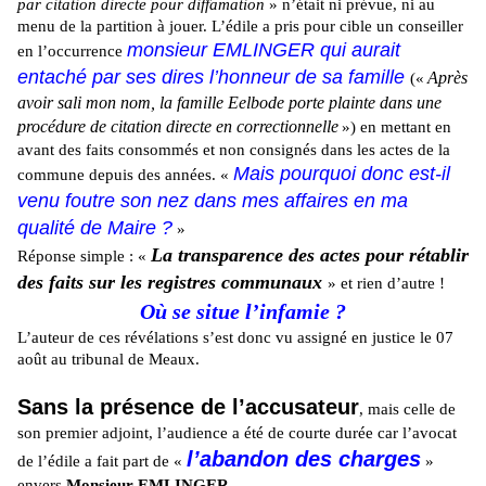
par citation directe pour diffamation
» n’était ni prévue, ni au
menu de la partition à jouer. L’édile a pris pour cible un conseiller
monsieur EMLINGER qui aurait
en l’occurrence
entaché par ses dires l’honneur de sa famille
Après
(«
avoir sali mon nom, la famille Eelbode porte plainte dans une
procédure de citation directe en correctionnelle
») en mettant en
avant des faits consommés et non consignés dans les actes de la
Mais pourquoi donc est-il
commune depuis des années. «
venu foutre son nez dans mes affaires en ma
qualité de Maire ?
»
La transparence des actes pour rétablir
Réponse simple : «
des faits sur les registres communaux
» et rien d’autre !
Où se situe l’infamie ?
L’auteur de ces révélations s’est donc vu assigné en justice le 07
août au tribunal de Meaux.
Sans la présence de l’accusateur
, mais celle de
son premier adjoint, l’audience a été de courte durée car l’avocat
l’abandon des charges
de l’édile a fait part de «
»
envers
Monsieur EMLINGER
.