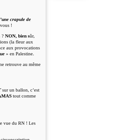
u’une crapule de
-vous !
s ?
NON, bien s
ûr,
ions (la fleur aux
ce aux provocations
que
» en Palestine.
 me retrouve au même
T
sur un ballon, c’est
 HAMAS
tout comme
 de vue du RN ! Les
circonscription