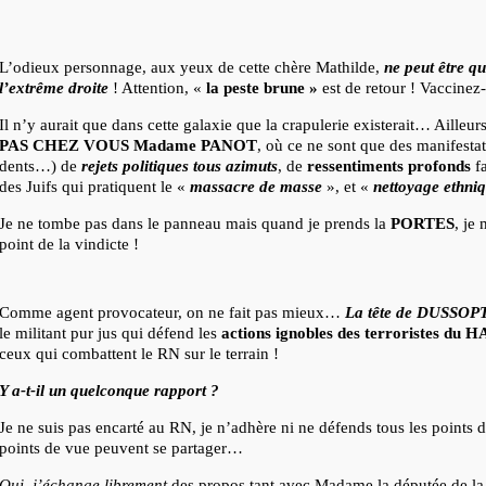
L’odieux personnage, aux yeux de cette chère Mathilde,
ne peut être q
l’extrême droite
! Attention, «
la peste brune »
est de retour ! Vaccinez
Il n’y aurait que dans cette galaxie que la crapulerie existerait… Ailleur
PAS CHEZ VOUS Madame PANOT
, où ce ne sont que des manifestat
dents…) de
rejets politiques tous azimuts
, de
ressentiments profonds
fa
des Juifs qui pratiquent le «
massacre de masse
», et «
nettoyage ethni
Je ne tombe pas dans le panneau mais quand je prends la
PORTES
, je
point de la vindicte !
Comme agent provocateur, on ne fait pas mieux…
La tête de DUSSOP
le militant pur jus qui défend les
actions ignobles des terroristes du
ceux qui combattent le RN sur le terrain !
Y a-t-il un quelconque rapport ?
Je ne suis pas encarté au RN, je n’adhère ni ne défends tous les points
points de vue peuvent se partager…
Oui, j’échange librement
des propos tant avec Madame la députée de la 