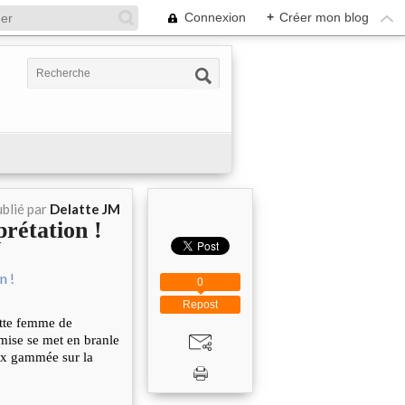
Connexion
+
Créer mon blog
blié par
Delatte JM
rétation !
0
Repost
cette femme de
mise se met en branle
ix gammée sur la