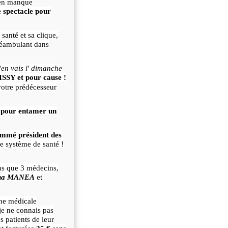
 en manque
te spectacle pour
santé et sa clique,
éambulant dans
'en vais l' dimanche
ISSY et pour cause !
 votre prédécesseur
 pour entamer un
ommé président des
e système de santé !
ns que 3 médecins,
na MANEA
et
ine médicale
e ne connais pas
s patients de leur