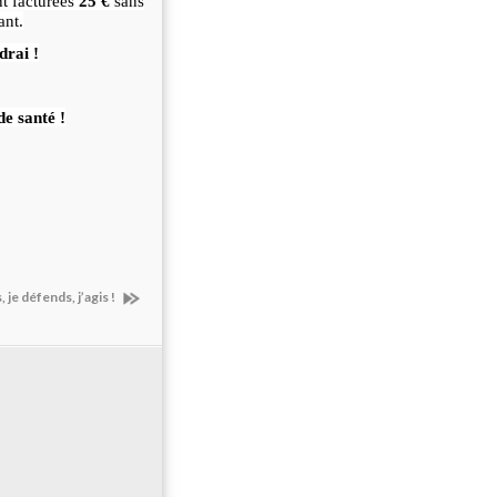
nt facturées
25 €
sans
ant.
drai !
e santé !
je défends, j’agis !