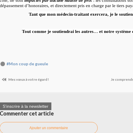
côté, ne sont
impactés par aucune hausse de prix
: les consultations so
dépassement d’honoraires, et directement pris en charge par le tiers pay
Tant que mon médecin-traitant exercera, je le soutien
Tout comme je soutiendrai les autres… et notre système d
#Mon coup de gueule
Mes vœux à votre égard !
Je comprends, 
S'inscrire à la newsletter
Commenter cet article
Ajouter un commentaire