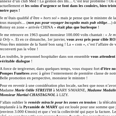
annexe d’un club Med ! La gestion des lits… C’est leur problème ! On
actuellement et
les soins d’urgence se font dans les couloirs, bien tris
notre pays !
Je m’étais qualifié d’être «
hors sol
» mais je pense que le ministre de la 
tous masqués… (
non pas pour voyager incognito mais pub oblige
…) d
Roissy en zone « arrivée CHINA »
était plus que burlesque
!
Je me retrouve en 1963 quand monsieur 100.000 volts chantait : «
Je m
.
à Orly
»
Et en ce dimanche, 1er janvier,
vous avez pris pour cible RO
Vous êtes ministre de la Santé bon sang ! La « com », c’est l’affaire de
reconverti pas la vôtre !
Les toubibs, le personnel hospitalier dans son ensemble
vous attendent
véritable dialogue
!
A force de tergiverser, dans quelques temps, vous risquez fort
d’être n
Pompes Funèbres
avec à gérer l’enterrement de première classe de notr
Belle promotion en perspective, monsieur le ministre !
Pour en revenir à une considération plus locale, sachez que nous n’avo
Madame
Marie Odile STREITH
à MARY S/MARNE,
Madame Madali
Monsieur Martial CHASTAGNOL
à LIZY.
J’allais oublier le
remède miracle pour les zones en tension
: la télécab
implantée à la
Pyramide de MARY
qui est louée pour une somme que j
(environ 3.000 €/mois) et que c’est la collectivité qui paye la facture. Le