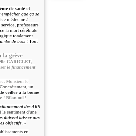
tème de santé et
ut empêcher que ça se
vice médecine à
 service, professeurs
ce la mort cérébrale
agique totalement
jambe de bois
! Tout
 la grève
ëlle CARICLET
,
nser
le financement
nc, Monsieur le
Concrètement, un
de veiller à la bonne
e ! Bilan nul !
ctionnement des ARS
i le sentiment d'une
es doivent laisser aux
es objectifs
. »
tablissements en