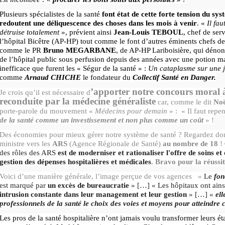
Plusieurs spécialistes de la santé
font état de cette forte tension du sys
redoutent une déliquescence des choses dans les mois à venir
. «
Il fa
détruise totalement
», prévient ainsi
Jean-Louis TEBOUL
, chef de ser
l’hôpital Bicêtre (AP-HP) tout comme le font d’autres éminents chefs de
comme le PR
Bruno MEGARBANE
, de AP-HP Lariboisière, qui dénon
de l’hôpital public sous perfusion depuis des années avec une potion m
inefficace que furent les « Ségur de la santé » :
Un cataplasme sur une 
comme
Arnaud CHICHE
le fondateur du
Collectif Santé en Danger.
’apporter notre concours moral à
Je crois qu’il est nécessaire d
reconduite par la médecine généraliste
car, comme le dit
No
porte-parole du mouvement «
Médecins pour demain
» : « Il faut repe
de la santé comme un investissement et non plus comme un coût
» !
Des économies pour mieux gérer notre système de santé ? Regardez do
ministre vers les
ARS
(Agence Régionale de Santé)
au nombre de 18
!
des rôles des ARS
est de moderniser et rationaliser l'offre de soins et 
gestion des dépenses hospitalières et médicales
. Bravo pour la réussit
Voici d’une manière générale, l’image perçue de vos agences «
Le
fon
est marqué par
un excès de bureaucratie
» […] « Les hôpitaux ont ains
intrusion constante dans leur management et leur gestion
» […] «
ell
professionnels de la santé le choix des voies et moyens pour atteindre c
Les pros de la santé hospitalière n’ont jamais voulu transformer leurs é