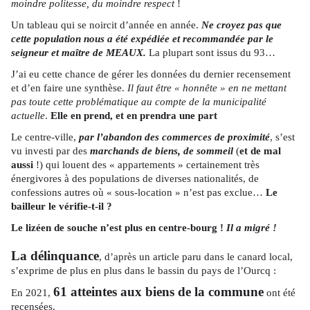
moindre politesse, du moindre respect
!
Un tableau qui se noircit d’année en année.
Ne croyez pas que
cette population nous a été expédiée et recommandée par le
seigneur et maître de MEAUX.
La plupart sont issus du 93…
J’ai eu cette chance de gérer les données du dernier recensement
et d’en faire une synthèse.
Il faut être « honnête » en ne mettant
pas toute cette problématique au compte de la municipalité
actuelle
.
Elle en prend, et en prendra une part
Le centre-ville,
par l’abandon des commerces de proximité
, s’est
vu investi par des
marchands de biens, de sommeil
(
et de mal
aussi
!) qui louent des « appartements » certainement très
énergivores à des populations de diverses nationalités, de
confessions autres où « sous-location » n’est pas exclue…
Le
bailleur le vérifie-t-il ?
Le lizéen de souche n’est plus en centre-bourg !
Il a migré !
La délinquance
, d’après un article paru dans le canard local,
s’exprime de plus en plus dans le bassin du pays de l’Ourcq :
61 atteintes aux biens de la commune
En 2021,
ont été
recensées.