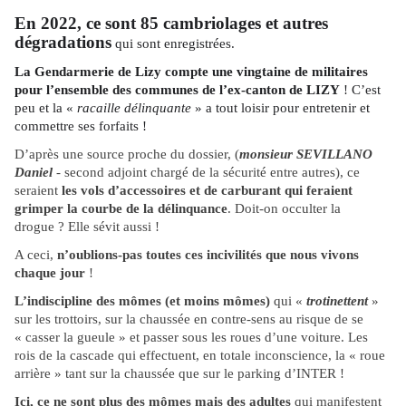
En 2022, ce sont 85 cambriolages et autres
dégradations
qui sont enregistrées.
La Gendarmerie de Lizy compte une vingtaine de militaires
pour l’ensemble des communes de l’ex-canton de LIZY
! C’est
peu et la «
racaille délinquante
» a tout loisir pour entretenir et
commettre ses forfaits !
D’après une source proche du dossier, (
monsieur SEVILLANO
Daniel
- second adjoint chargé de la sécurité entre autres), ce
seraient
les vols d’accessoires et de carburant qui feraient
grimper la courbe de la délinquance
. Doit-on occulter la
drogue ? Elle sévit aussi !
A ceci,
n’oublions-pas toutes ces incivilités que nous vivons
chaque jour
!
L’indiscipline des mômes (et moins mômes)
qui «
trotinettent
»
sur les trottoirs, sur la chaussée en contre-sens au risque de se
« casser la gueule » et passer sous les roues d’une voiture. Les
rois de la cascade qui effectuent, en totale inconscience, la « roue
arrière » tant sur la chaussée que sur le parking d’INTER !
Ici, ce ne sont plus des mômes mais des adultes
qui manifestent