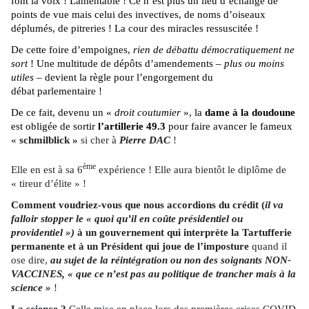
font la voix ! Lamentable ! Ce n’est plus un lieu d’échange de
points de vue mais celui des invectives, de noms d’oiseaux
déplumés, de pitreries ! La cour des miracles ressuscitée !
De cette foire d’empoignes,
rien de débattu démocratiquement ne
sort
! Une multitude de dépôts d’amendements –
plus ou moins
utiles
– devient la règle pour l’engorgement du
débat parlementaire !
De ce fait, devenu un «
droit coutumier
», la
dame à la doudoune
est obligée de sortir
l’artillerie 49.3
pour faire avancer le fameux
«
schmilblick »
si cher à
Pierre DAC
!
ème
Elle en est à sa 6
expérience ! Elle aura bientôt le diplôme de
« tireur d’élite » !
Comment voudriez-vous que nous accordions du crédit (
il va
falloir stopper le « quoi qu’il en coûte présidentiel ou
providentiel »)
à un gouvernement qui interprète la Tartufferie
permanente et à un Président qui joue de l’imposture
quand il
ose dire,
au sujet de la réintégration ou non des soignants NON-
VACCINES, « que ce n’est pas au politique de trancher mais à la
science »
!