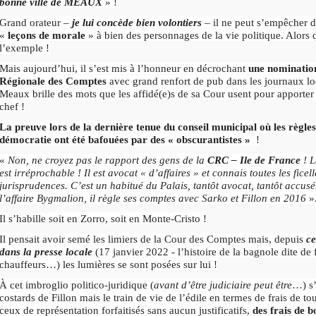
bonne ville de MEAUX
» !
Grand orateur –
je lui concède bien volontiers
– il ne peut s’empêcher d
«
leçons de morale
» à bien des personnages de la vie politique. Alors 
l’exemple !
Mais aujourd’hui, il s’est mis à l’honneur en décrochant
une nominatio
Régionale des Comptes
avec grand renfort de pub dans les journaux lo
Meaux brille des mots que les affidé(e)s de sa Cour usent pour apporter 
chef !
La preuve lors de la dernière tenue du conseil municipal où les règles
démocratie ont été bafouées par des « obscurantistes »
!
«
Non, ne croyez pas le rapport des gens de la
CRC – Ile de France
! L
est irréprochable ! Il est avocat « d’affaires » et connais toutes les ficell
jurisprudences. C’est un habitué du Palais, tantôt avocat, tantôt accu
l’affaire Bygmalion, il règle ses comptes avec Sarko et Fillon en 2016
»
Il s’habille soit en Zorro, soit en Monte-Cristo !
Il pensait avoir semé les limiers de la Cour des Comptes mais, depuis
ce
dans la presse locale
(17 janvier 2022 - l’histoire de la bagnole dite de
chauffeurs…) les lumières se sont posées sur lui !
À cet imbroglio politico-juridique (
avant d’être judiciaire peut être
…) s’
costards de Fillon mais le train de vie de l’édile en termes de frais de to
ceux de représentation forfaitisés sans aucun justificatifs,
des frais de b