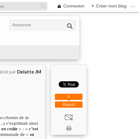
Connexion
+
Créer mon blog
blié par
Delatte JM
0
Repost
mi-chemin de la
n…
) s’exprimait ainsi
l en coûte
» : «
c’est
n communale de «
sa