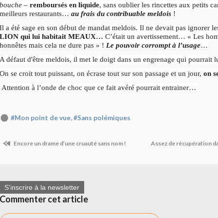
bouche
–
remboursés en liquide
, sans oublier les rincettes aux petits 
meilleurs restaurants…
au frais du contribuable meldois
!
Il a été sage en son début de mandat meldois. Il ne devait pas ignorer l
LION qui lui habitait MEAUX…
C’était un avertissement… « Les ho
honnêtes mais cela ne dure pas » !
Le pouvoir corrompt à l’usage
…
A défaut d'être meldois, il met le doigt dans un engrenage qui pourrait l
On se croit tout puissant, on écrase tout sur son passage et un jour,
on s
Attention à l’onde de choc que ce fait avéré pourrait entrainer…
,
#Mon point de vue
#Sans polémiques
Encore un drame d’une cruauté sans nom !
Assez de récupération d
S'inscrire à la newsletter
Commenter cet article