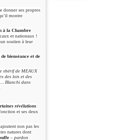
e donner ses propres
qu’il montre
n à la Chambre
caux et nationaux !
un soutien à leur
 de bienséance et de
e shérif de MEAUX
es des lois et des
sé… Blanchi dans
.
rtaines révélations
 fonction et ses deux
ajoutent non pas les
utes natures dont
ouffe
–
pardon