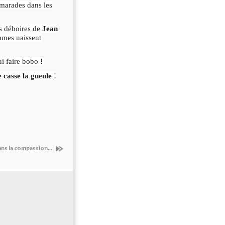
camarades dans les
es déboires de
Jean
mmes naissent
ui faire bobo !
e casse la gueule
!
ans la compassion…