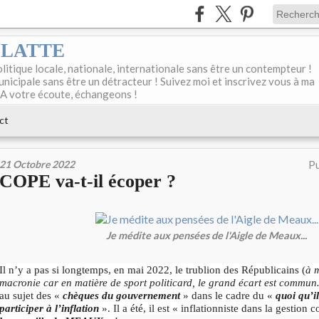
DELATTE
olitique locale, nationale, internationale sans être un contempteur !
unicipale sans être un détracteur ! Suivez moi et inscrivez vous à ma
 A votre écoute, échangeons !
ct
21 Octobre 2022
Pu
COPE va-t-il écoper ?
Je médite aux pensées de l'Aigle de Meaux...
Il n’y a pas si longtemps, en mai 2022, le trublion des Républicains (
à 
macronie car en matière de sport politicard, le grand écart est commu
au sujet des «
chèques du gouvernement
» dans le cadre du «
quoi qu’i
participer à l’inflation
». Il a été, il est « inflationniste dans la gestio