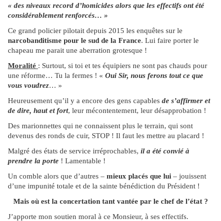
« des niveaux record d’homicides alors que les effectifs ont été
considérablement renforcés… »
Ce grand policier pilotait depuis 2015 les enquêtes sur le
narcobanditisme pour le sud de la France
. Lui faire porter le
chapeau me parait une aberration grotesque !
Moralité
: Surtout, si toi et tes équipiers ne sont pas chauds pour
une réforme… Tu la fermes ! «
Oui Sir, nous ferons tout ce que
vous voudrez
… »
Heureusement qu’il y a encore des gens capables
de s’affirmer et
de dire, haut et fort
, leur mécontentement, leur désapprobation !
Des marionnettes qui ne connaissent plus le terrain, qui sont
devenus des ronds de cuir, STOP ! Il faut les mettre au placard !
Malgré des états de service irréprochables,
il a été convié à
prendre la porte
! Lamentable !
Un comble alors que d’autres –
mieux placés que lui
– jouissent
d’une impunité totale et de la sainte bénédiction du Président !
Mais où est la concertation tant vantée par le chef de l’état ?
J’apporte mon soutien moral à ce Monsieur, à ses effectifs.