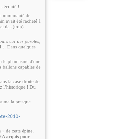
as écouté !
a communauté de
n avait été racheté à
jet des (trop)
ours car des paroles,
4
… Dans quelques
u le phantasme d'une
s ballons capables de
ns la case droite de
ez l’historique ! Du
ésume la presque
-ete-2010-
» de cette épine.
HA acquis pour