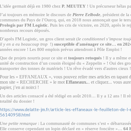
L’idée germait déjà en 1980 chez
P. MEUTEY
! Un précurseur hélas p
J’ai toujours en mémoire le discours de
Pierre Eelbode
, président de l
communes du Pays de l’Ourcq, qui, en 2018 nous annonçait que le terrai
Prologis par FM Logistic
. Puis les cris de victoire, en 2020, après le re
nombreux recours déposés.
D’après FM Logistic, un gros client serait (
le conditionnel s’impose
touj
il y en a eu beaucoup trop
!)
susceptible d’aménager ce site… en 202
années encore ! Les 800 emplois prévus attendront à Pôle Emploi !
Que de projets nourris pour ce site et
toujours retoqués
! Il y a même e
unité de construction d’un cousin éloigné du « Zeppelin » ! Oui des gro
transporter des tonnes de matériels ! Un rêve évadé vers d'autres cieux !
Pour les « EFFANEAUX », vous pouvez relire mes articles en tapant da
mon site « RECHERCHE » le mot
Effaneaux.
.. et cliquez... vous aur
papier, j’en ai noirci !
Un des articles consacré a été rédigé en août 2010… Il y a 12 ans ! Il r
totalité du dossier !
https://www.delatte-jm.fr/article-les-effaneaux-le-feuilleton-de-l
56140958.html
Une petite remarque
: La communauté de communes s’est « débarrassée 
Elle conserve cependant un lopin déclaré en « réserve foncière »…
64 