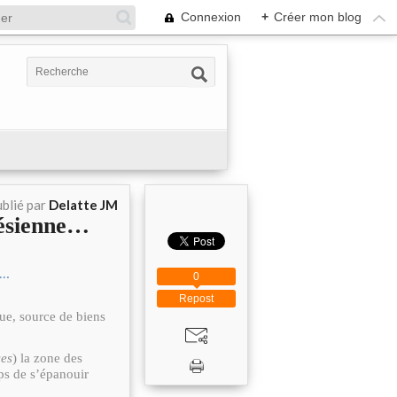
Connexion
+
Créer mon blog
blié par
Delatte JM
lésienne…
0
Repost
ue, source de biens
ses
) la zone des
mps de s’épanouir