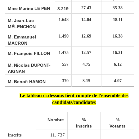
27.43
35.38
Mme Marine LE PEN
3.219
1.648
14.04
18.11
M. Jean-Luc
MÉLENCHON
1.490
12.69
16.38
M. Emmanuel
MACRON
1.475
12.57
16.21
M. François FILLON
557
4.75
6.12
M. Nicolas DUPONT-
AIGNAN
370
3.15
4.07
M. Benoît HAMON
Le tableau ci-dessous tient compte de l’ensemble des
candidats/candidat
es
Nombre
%
%
Inscrits
Votants
11. 737
Inscrits