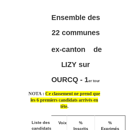
Ensemble des
22 communes
ex-canton
d
e
LI
ZY sur
O
URC
Q - 1
e
r
tour
NOTA :
Ce classement ne prend que
les 6 premiers candidats arrivés en
tête
.
Liste des
Voix
%
%
candidats
Inscrits
Exprimés