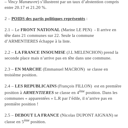
– Vincy Manœuvre
) s’illustrent par un taux d’abstention compris
entre 20.17 et 21.20 %.
2 –
POIDS des partis politiques représentés
:
2.1 – Le
FRONT NATIONAL
(Marine LE PEN) - Il arrive en
tête dans 21 communes sur 22. Seule la commune
d’ARMENTIERES échappe à la liste.
2.2 –
LA FRANCE INSOUMISE
(J.L MELENCHON) prend la
seconde place mais n’arrive pas en tête dans une commune.
2.3 –
EN MARCHE
(Emmanuel MACRON) se classe en
troisième position.
2.4 –
LES REPUBLICAINS
(François FILLON) est en première
ème
position à
ARMENTIERES
se classe en 4
position. Dans les
communes « apparentées » L.R par l’édile, il n’arrive pas en
première position !
2.5 –
DEBOUT LA FRANCE
(Nicolas DUPONT AIGNAN) se
ème
classe en 5
position.