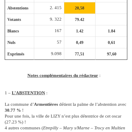
2. 415
Abstentions
20,58
9. 322
Votants
79.42
167
Blancs
1.42
1.84
57
Nuls
0,49
0,61
9.098
Exprimés
77,51
97,60
Notes
complémentaires
du rédacteur
:
1 –
L’ABSTENTION
:
La commune d’
Armentières
détient la palme de l’abstention avec
30.77 %
!
Pour une fois, la ville de LIZY n’est plus détentrice de cet oscar
(27.23 %) !
4 autres communes (
Etrepilly – Mary s/Marne – Trocy en Multien