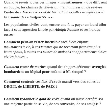
Quand je revois toutes ces images «
monstrueuses
» que diffusent
en boucle, les chaines de télévision, j’ai l’impression de revivre
l’enfer de «
Varsovie
» -
et de bien d’autres villes marquées par
la cruauté des
«
Waffen SS
» -
Les populations civiles vont, encore une fois, payer un lourd tribu
face à cette agression lancée par
Adolph Poutine
et ses hordes
russes.
Comment peut-on rester insensible
face à
ces enfants
traumatisés à vie
, à
ces femmes qui ne reverront peut-être plus
leurs époux
, à toutes
ces ruines de maisons et appartements cibles
civiles faciles…
Comment rester de marbre
quand des frappes aériennes
aveugles
bombardent un hôpital pour enfants à Marioupo
l ?
Comment contenir ces flux d’exode
massif vers des zones de
DROIT, de LIBERTE
, de
PAIX
?
Comment redonner le goût de vivre
quand on laisse derrière soi
une majeure partie de sa vie, de ses souvenirs, de ses ami(e)s ?