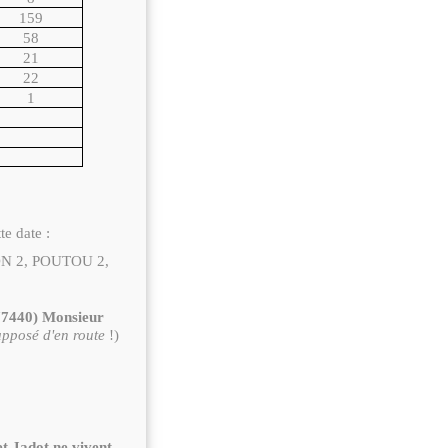
159
58
21
22
1
te date :
N 2, POUTOU 2,
77440) Monsieur
upposé d'en route
!)
t Jadot ne vivent