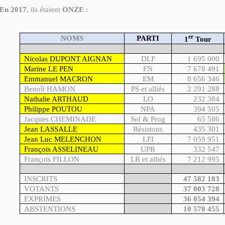
En 2017
, ils étaient
ONZE
:
er
NOMS
PARTI
1
Tour
Nicolas DUPONT AIGNAN
DLF
1 695 000
Marine LE PEN
FN
7 678 491
Emmanuel MACRON
EM
8 656 346
Benoît HAMON
PS et alliés
2 291 288
Nathalie ARTHAUD
LO
232 384
Philippe POUTOU
NPA
394 505
Jacques CHEMINADE
Sol & Prog
65 586
Jean LASSALLE
Résistons
435 301
Jean Luc MELENCHON
LFI
7 059 951
François ASSELINEAU
UPR
332 547
François FILLON
LR et alliés
7 212 995
INSCRITS
47 582 183
VOTANTS
37 003 728
EXPRIMES
36 054 394
ABSTENTIONS
10 578 455