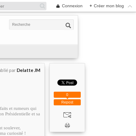
Connexion
+
Créer mon blog
blié par
Delatte JM
0
Repost
aits et rumeurs qui
on Présidentielle et sa
t soulever,
ma curiosité !