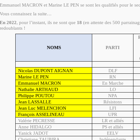
Emmanuel MACRON et Marine LE PEN se sont les qualifiés pour le sec
Vous connaissez la suite…
En 2022
, pour l’instant, ils ne sont que
18
(en attente des 500 parrainag
redoublants !
NOMS
PARTI
Nicolas DUPONT AIGNAN
DLF
Marine LE PEN
RN
Emmanuel MACRON
En Marche
Nathalie ARTHAUD
LO
Philippe POUTOU
NPA
Jean LASSALLE
Résistons
Jean Luc MELENCHON
LFI
François ASSELINEAU
UPR
Valérie PECRESSE
LR et alliés
Anne HIDALGO
PS et alliés
Yanick JADOT
EELV
Christiane TAUBIRA
Indépendante