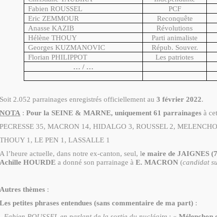
Fabien ROUSSEL
PCF
Eric ZEMMOUR
Reconquête
Anasse KAZIB
Révolutions
Hélène THOUY
Parti animaliste
Georges KUZMANOVIC
Répub. Souver.
Florian PHILIPPOT
Les patriotes
… / …
Soit 2.052 parrainages enregistrés officiellement au
3 février 2022
.
NOTA
:
Pour la SEINE & MARNE, uniquement 61 parrainages
à cet
PECRESSE 35, MACRON 14, HIDALGO 3, ROUSSEL 2, MELENCHO
THOUY 1, LE PEN 1, LASSALLE 1
A l’heure actuelle, dans notre ex-canton, seul, l
e maire de JAIGNES (
Achille HOURDE
a donné son parrainage à
E. MACRON
(
candidat s
Autres thèmes
:
Les petites phrases entendues (sans commentaire de ma part)
:
- Fabien ROUSSEL en parlant de la sortie du nucléaire
: «
Mélenchon e