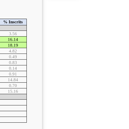
% Inscrits
3.56
16.14
18.19
4.82
0.49
0.83
0.14
0.91
14.84
0.70
15.16