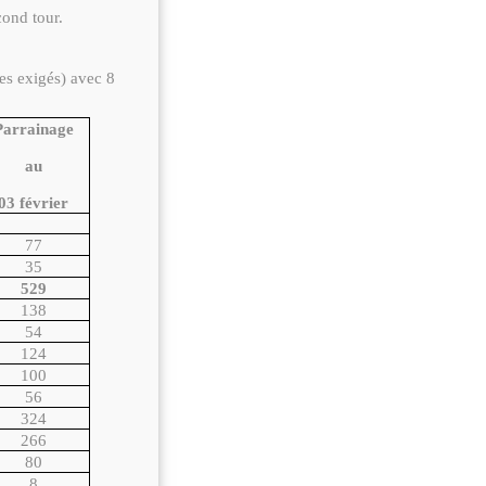
ond tour.
es exigés) avec 8
Parrainage
au
03 février
77
35
529
138
54
124
100
56
324
266
80
8