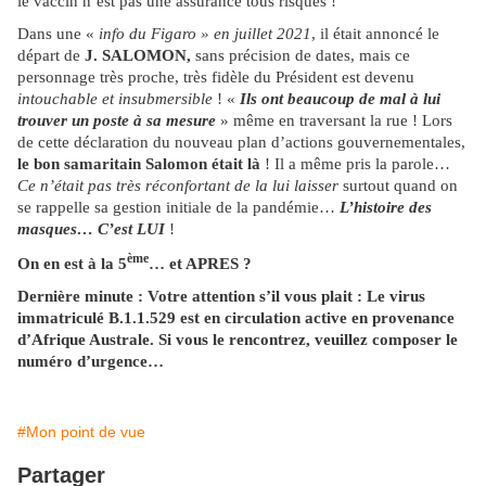
le vaccin n’est pas une assurance tous risques !
Dans une «
info du Figaro » en juillet 2021
, il était annoncé le
départ de
J. SALOMON,
sans précision de dates, mais ce
personnage très proche, très fidèle du Président est devenu
intouchable et insubmersible
! «
Ils ont beaucoup de mal à lui
trouver un poste à sa mesure
» même en traversant la rue ! Lors
de cette déclaration du nouveau plan d’actions gouvernementales,
le bon samaritain Salomon était là
! Il a même pris la parole…
Ce n’était pas très réconfortant de la lui laisser
surtout quand on
se rappelle sa gestion initiale de la pandémie…
L’histoire des
masques… C’est LUI
!
ème
On en est à la 5
… et APRES ?
Dernière minute : Votre attention s’il vous plait : Le virus
immatriculé B.1.1.529 est en circulation active en provenance
d’Afrique Australe. Si vous le rencontrez, veuillez composer le
numéro d’urgence…
#Mon point de vue
Partager