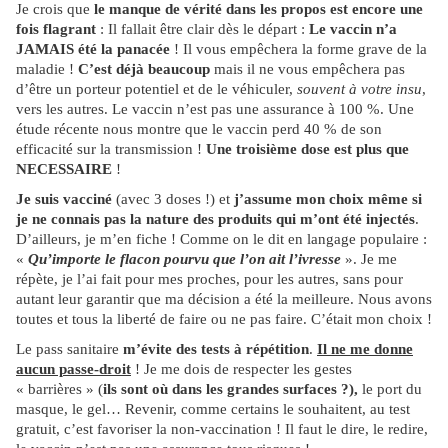
Je crois que
le manque de vérité dans les propos est encore une
fois flagrant
: Il fallait être clair dès le départ :
Le vaccin n’a
JAMAIS été la panacée
! Il vous empêchera la forme grave de la
maladie !
C’est déjà beaucoup
mais il ne vous empêchera pas
d’être un porteur potentiel et de le véhiculer,
souvent à votre insu
,
vers les autres. Le vaccin n’est pas une assurance à 100 %. Une
étude récente nous montre que le vaccin perd 40 % de son
efficacité sur la transmission !
Une troisième dose est plus que
NECESSAIRE
!
Je suis vacciné
(avec 3 doses !) et
j’assume mon choix même si
je ne connais pas la nature des produits qui m’ont été injectés
.
D’ailleurs, je m’en fiche ! Comme on le dit en langage populaire :
«
Qu’importe le flacon pourvu que l’on ait l’ivresse
». Je me
répète, je l’ai fait pour mes proches, pour les autres, sans pour
autant leur garantir que ma décision a été la meilleure. Nous avons
toutes et tous la liberté de faire ou ne pas faire. C’était mon choix !
Le pass sanitaire
m’évite des tests à répétition
.
Il ne me donne
aucun passe-droit
! Je me dois de respecter les gestes
« barrières » (
ils sont où dans les grandes surfaces ?),
le port du
masque, le gel… Revenir, comme certains le souhaitent, au test
gratuit, c’est favoriser la non-vaccination ! Il faut le dire, le redire,