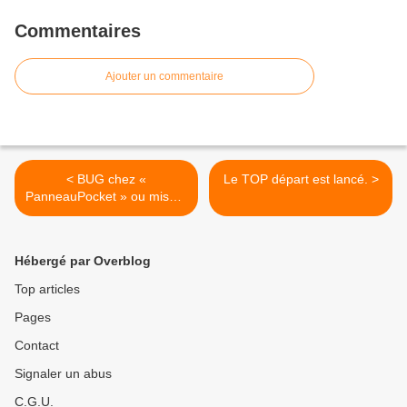
Commentaires
Ajouter un commentaire
< BUG chez «
Le TOP départ est lancé. >
PanneauPocket » ou mise à
jour non effectuée ?
Hébergé par Overblog
Top articles
Pages
Contact
Signaler un abus
C.G.U.