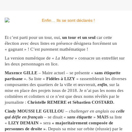
Et c’est parti pour un tour, oui,
un tour et un seul
car cette
élection avec deux listes en présence désignera forcément un
« gagnant » ! C’est purement mathématique !
La version numérique de «
La Marne
» consacre un entrefilet sur
les deux personnages en lice.
Maxence GILLE
– Maire actuel – se présente «
sans étiquette
partisane
». Sa liste «
Fidèles à LIZY
» rassemblerait les diverses
composantes des quartiers de la ville et œuvrerait,
enfin
, sur la
mise en place des projets issus de 2018. Je n’ai pas les noms des
colistières et colistiers si ce n’est que deux noms révélés par le
journaliste :
Christelle REMERE et Sébastien COSTARD.
Cindy MOUSSI LE GUILLOU
–
challenger en anglais ou
celle
qui défie
en français
– se disait «
sans étiquette
»
MAIS
sa liste
«
LIZY DEMAIN
» sera
« majoritairement composée de
personnes de droite »
. Depuis sa mise sur orbite (réussie) par le