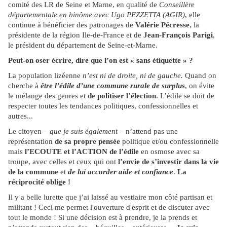
comité des LR de Seine et Marne, en qualité de
Conseillère
départementale en binôme avec Ugo PEZZETTA (AGIR)
, elle
continue à bénéficier des patronages de
Valérie Pécresse
, la
présidente de la région Ile-de-France et de
Jean-François Parigi
,
le président du département de Seine-et-Marne.
Peut-on oser écrire, dire que l’on est « sans étiquette » ?
La population lizéenne
n’est ni de droite, ni de gauche.
Quand on
cherche à
être l’édile d’une commune rurale de surplus
, on évite
le mélange des genres et
de politiser l’élection
. L’édile se doit de
respecter toutes les tendances politiques, confessionnelles et
autres...
Le citoyen –
que je suis également
– n’attend pas une
représentation
de sa propre pensée
politique et/ou confessionnelle
mais
l’ECOUTE et l’ACTION de l’édile
en osmose avec sa
troupe, avec celles et ceux qui ont
l’envie de s’investir dans la vie
de la commune
et
de lui accorder aide et confiance
.
La
réciprocité oblige !
Il y a belle lurette que j’ai laissé au vestiaire mon côté partisan et
militant ! Ceci me permet l'ouverture d'esprit et de discuter avec
tout le monde ! Si une décision est à prendre, je la prends et