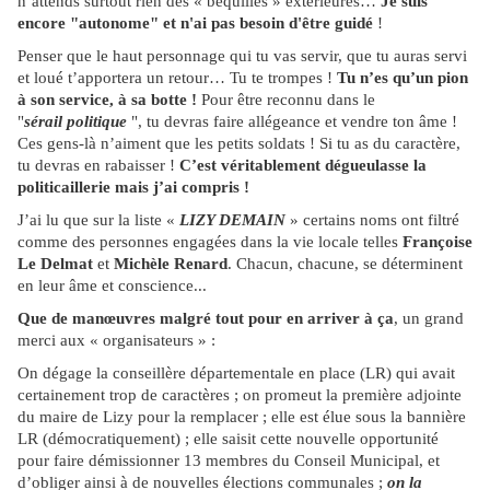
n’attends surtout rien des « béquilles » extérieures…
Je suis
encore "autonome" et n'ai pas besoin d'être guidé
!
Penser que le haut personnage qui tu vas servir, que tu auras servi
et loué t’apportera un retour… Tu te trompes !
Tu n’es qu’un pion
à son service, à sa botte !
Pour être reconnu dans le
"
sérail politique
", tu devras faire allégeance et vendre ton âme !
Ces gens-là n’aiment que les petits soldats ! Si tu as du caractère,
tu devras en rabaisser !
C’est véritablement dégueulasse la
politicaillerie mais j’ai compris !
J’ai lu que sur la liste «
LIZY DEMAIN
» certains noms ont filtré
comme des personnes engagées dans la vie locale telles
Françoise
Le Delmat
et
Michèle Renard
. Chacun, chacune, se déterminent
en leur âme et conscience...
Que de manœuvres malgré tout pour en arriver à ça
, un grand
merci aux « organisateurs » :
On dégage la conseillère départementale en place (LR) qui avait
certainement trop de caractères ; on promeut la première adjointe
du maire de Lizy pour la remplacer ; elle est élue sous la bannière
LR (démocratiquement) ; elle saisit cette nouvelle opportunité
pour faire démissionner 13 membres du Conseil Municipal, et
d’obliger ainsi à de nouvelles élections communales ;
on la