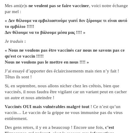
Mes ami(e)s
ne veulent pas se faire vacciner
, voici notre échange
par mel :
« Δεν θέλουμε να εμβολιαστούμε γιατί δεν ξέρουμε τι είναι αυτό
το εμβόλιο !!!!!
Δεν θέλουμε να το βάλουμε μέσα μας !!!! »
Je traduis
:
« Nous ne voulons pas être vaccinés car nous ne savons pas ce
qu'est ce vaccin !!!!!
Nous ne voulons pas le mettre en nous !!!! »
J’ai essayé d’apporter des éclaircissements mais rien n’y fait !
Têtus ils sont !
Si, en septembre, nous allons nicher chez les crétois, bien que
vaccinés, il nous faudra être vigilant car un variant peut en cacher
un autre et nous atteindre !
Vaccinés OUI mais vulnérables malgré tout
! Ce n’est qu’un
vaccin… Le vaccin de la grippe ne vous immunise pas du virus
entièrement.
Des gens retors, il y en a beaucoup ! Encore une fois,
c’est