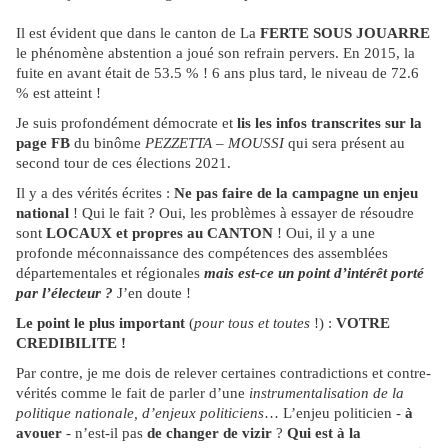
Il est évident que dans le canton de La
FERTE SOUS JOUARRE
le phénomène abstention a joué son refrain pervers. En 2015, la
fuite en avant était de 53.5 % ! 6 ans plus tard, le niveau de 72.6
% est atteint !
Je suis profondément démocrate et
lis les infos transcrites sur la
page FB
du binôme
PEZZETTA – MOUSSI
qui sera présent au
second tour de ces élections 2021.
Il y a des vérités écrites :
Ne pas faire de la campagne un enjeu
national
! Qui le fait ? Oui, les problèmes à essayer de résoudre
sont
LOCAUX et propres au CANTON
! Oui, il y a une
profonde méconnaissance des compétences des assemblées
départementales et régionales
mais est-ce un point d’intérêt porté
par l’électeur ?
J’en doute !
Le point le plus important
(
pour tous et toutes
!) :
VOTRE
CREDIBILITE !
Par contre, je me dois de relever certaines contradictions et contre-
vérités comme le fait de parler d’une
instrumentalisation de la
politique nationale, d’enjeux politiciens
… L’enjeu politicien -
à
avouer
- n’est-il pas
de changer de vizir
?
Qui est à la