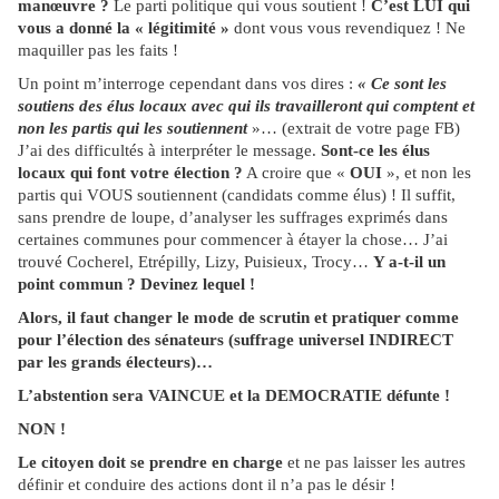
manœuvre ?
Le parti politique qui vous soutient !
C’est LUI qui
vous a donné la « légitimité »
dont vous vous revendiquez ! Ne
maquiller pas les faits !
Un point m’interroge cependant dans vos dires :
« Ce sont les
soutiens des élus locaux avec qui ils travailleront qui comptent et
non les partis qui les soutiennent
»… (extrait de votre page FB)
J’ai des difficultés à interpréter le message.
Sont-ce les élus
locaux qui font votre élection ?
A croire que «
OUI
», et non les
partis qui VOUS soutiennent (candidats comme élus) ! Il suffit,
sans prendre de loupe, d’analyser les suffrages exprimés dans
certaines communes pour commencer à étayer la chose… J’ai
trouvé Cocherel, Etrépilly, Lizy, Puisieux, Trocy…
Y a-t-il un
point commun ? Devinez lequel !
Alors, il faut changer le mode de scrutin et pratiquer comme
pour l’élection des sénateurs (suffrage universel INDIRECT
par les grands électeurs)…
L’abstention sera VAINCUE et la DEMOCRATIE défunte !
NON !
Le citoyen doit se prendre en charge
et ne pas laisser les autres
définir et conduire des actions dont il n’a pas le désir !