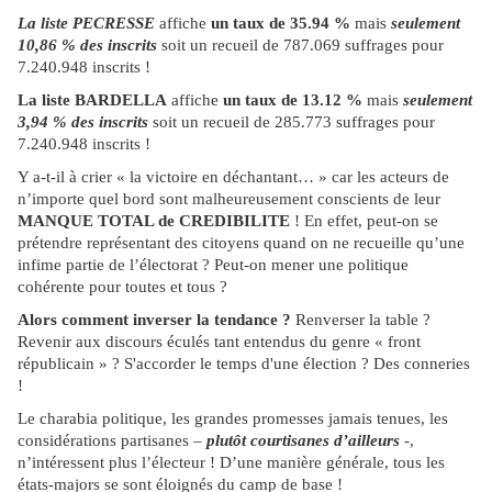
La liste PECRESSE
affiche
un taux de 35.94 %
mais
seulement
10,86 % des inscrits
soit un recueil de 787.069 suffrages pour
7.240.948 inscrits !
La liste BARDELLA
affiche
un taux de 13.12 %
mais
seulement
3,94 % des inscrits
soit un recueil de 285.773 suffrages pour
7.240.948 inscrits !
Y a-t-il à crier « la victoire en déchantant… » car les acteurs de
n’importe quel bord sont malheureusement conscients de leur
MANQUE TOTAL de CREDIBILITE
! En effet, peut-on se
prétendre représentant des citoyens quand on ne recueille qu’une
infime partie de l’électorat ? Peut-on mener une politique
cohérente pour toutes et tous ?
Alors comment inverser la tendance ?
Renverser la table ?
Revenir aux discours éculés tant entendus du genre « front
républicain » ? S'accorder le temps d'une élection ? Des conneries
!
Le charabia politique, les grandes promesses jamais tenues, les
considérations partisanes –
plutôt courtisanes d’ailleurs
-,
n’intéressent plus l’électeur ! D’une manière générale, tous les
états-majors se sont éloignés du camp de base !