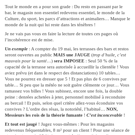
Tout le monde en a pour son grade : Du resto en passant par le
bar, le magasin non essentiel redevenu essentiel, le monde de la
Culture, du sport, les parcs d’attractions et animaliers… Manque le
monde de la nuit qui lui reste dans les ténèbres !
Je ne vais pas vous en faire la lecture de toutes ces pages où
l’incohérence est de mise.
Un exemple
: A compter du 19 mai, les terrasses des bars et restos
seront ouvertes au public
MAIS une JAUGE
(
trop d’huile, c’est
mauvais pour la santé
…)
sera IMPOSEE
: Seul 50 % de la
capacité de la terrasse sera autorisée à accueillir la clientèle ! Vous
aviez prévu (et dans le respect des distanciations) 10 tables…
Vous ne pourrez en dresser que 5 ! Et pas plus de 6 convives par
table… Si peu que la météo ne soit guère clémente ce jour… Vous
ramassez vos billes ! Vous subissez, encore une fois, la double
peine : denrées achetées à jeter, personnel mobilisé à reconduire
au bercail ! Et puis, selon quel critère allez-vous éconduire vos
convives ? L’ordre des résas, la notoriété, l’habitué…
NON,
Messieurs les rois de la théorie fumante
!
C’est inconcevable
!
Et tout est jaugé
! Jugez vous-mêmes : Pour les magasins
redevenus fréquentables, 8 m² pour un client ! Pour une séance de