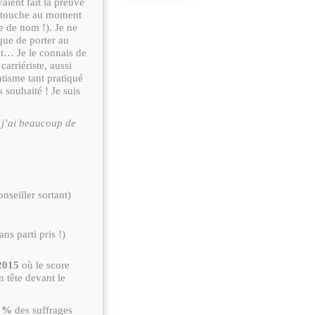
vaient fait la preuve
la touche au moment
e de nom !). Je ne
que de porter au
t… Je le connais de
carriériste, aussi
tisme tant pratiqué
s souhaité ! Je suis
–
j’ai beaucoup de
onseiller sortant)
ns parti pris !)
 2015
où le score
 tête devant le
3 %
des suffrages