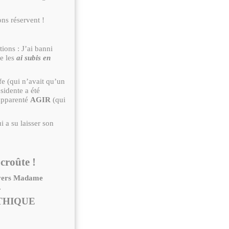
ons réservent !
tions : J’ai banni
e les
ai subis en
ife (qui n’avait qu’un
sidente a été
pparenté
AGIR
(qui
ui a su laisser son
croûte !
envers Madame
.
ETHIQUE