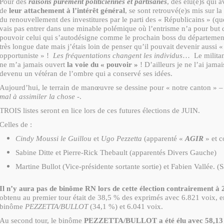
Pour des
raisons purement politiciennes et partisanes
, des élu(e)s qui a
de
leur attachement à l’intérêt général
, se sont retrouvé(e)s mis sur 
du renouvellement des investitures par le parti des « Républicains » (qu
vais pas entrer dans une minable polémique où l’entrisme n’a pour but 
pouvoir celui qui s’autodésigne comme le prochain boss du départemen
très longue date mais j’étais loin de penser qu’il pouvait devenir aussi « 
opportuniste » !
Les fréquentations changent les individus
… Le militan
ne m’a jamais ouvert
la voie du « pouvoir »
! D’ailleurs je ne l’ai jamai
devenu un vétéran de l’ombre qui a conservé ses idées.
Aujourd’hui, le terrain de manœuvre se dessine pour « notre canton » 
mal à assimiler la chose
-.
TROIS listes seront en lice lors de ces futures élections de JUIN.
Celles de :
Cindy Moussi le Guillou
et
Ugo Pezzetta
(apparenté «
AGIR
» et c
Sabine Ditte et Pierre-Rick Thebault (apparentés Divers Gauche)
Martine Bullot (Vice-présidente sortante sortie) et Fabien Vallée. (Sa
Il n’y aura pas de binôme RN lors de cette élection contrairement à
obtenu au premier tour était de 38,5 % des exprimés avec 6.821 voix, en
binôme
PEZZETTA/BULLOT
(34,1 %) et 6.041 voix.
Au second tour, le binôme
PEZZETTA/BULLOT a été élu avec 58,1