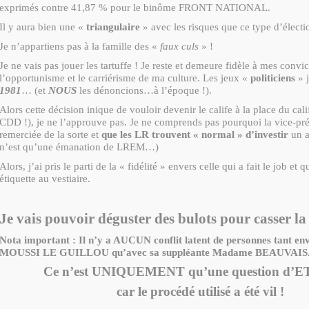
exprimés contre 41,87 % pour le binôme FRONT NATIONAL.
Il y aura bien une «
triangulaire
» avec les risques que ce type d’électi
Je n’appartiens pas à la famille des «
faux culs
» !
Je ne vais pas jouer les tartuffe ! Je reste et demeure fidèle à mes convic
l’opportunisme et le carriérisme de ma culture. Les jeux «
politiciens
» j
1981
… (et
NOUS
les dénoncions…à l’époque !).
Alors cette décision inique de vouloir devenir le calife à la place du cal
CDD !), je ne l’approuve pas. Je ne comprends pas pourquoi la vice-pré
remerciée de la sorte et
que les LR trouvent « normal » d’investir
un a
n’est qu’une émanation de LREM…)
Alors, j’ai pris le parti de la « fidélité » envers celle qui a fait le job et q
étiquette au vestiaire.
Je vais pouvoir déguster des bulots pour casser la 
Nota important : Il n’y a AUCUN conflit latent de personnes tant 
MOUSSI LE GUILLOU qu’avec sa suppléante Madame BEAUVAIS
Ce n’est UNIQUEMENT qu’une question d’
car le procédé utilisé a été vil !