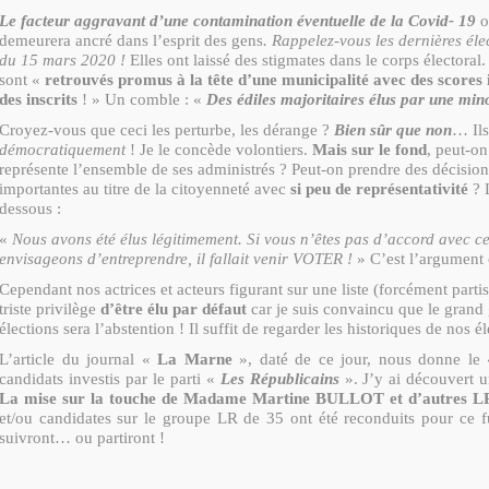
Le facteur aggravant d’une contamination éventuelle de la Covid- 19
o
demeurera ancré dans l’esprit des gens
. Rappelez-vous les dernières él
du 15 mars 2020 !
Elles ont laissé des stigmates dans le corps électoral
sont «
retrouvés promus à la tête d’une municipalité avec des scores
des inscrits
! » Un comble : «
Des édiles majoritaires élus par une mino
Croyez-vous que ceci les perturbe, les dérange ?
Bien sûr que non
… Ils
démocratiquement
! Je le concède volontiers.
Mais sur le fond
, peut-on
représente l’ensemble de ses administrés ? Peut-on prendre des décisio
importantes au titre de la citoyenneté avec
si peu de représentativité
? L
dessous :
«
Nous avons été élus légitimement. Si vous n’êtes pas d’accord avec c
envisageons d’entreprendre, il fallait venir VOTER !
» C’est l’argument 
Cependant nos actrices et acteurs figurant sur une liste (forcément part
triste privilège
d’être élu par défaut
car je suis convaincu que le grand
élections sera l’abstention ! Il suffit de regarder les historiques de nos él
L’article du journal «
La Marne
», daté de ce jour, nous donne le
candidats investis par le parti «
Les Républicains
». J’y ai découvert un
La mise sur la touche de Madame Martine BULLOT et d’autres L
et/ou candidates sur le groupe LR de 35 ont été reconduits pour ce fu
suivront… ou partiront !