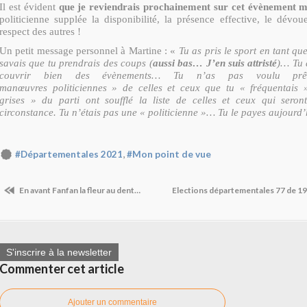
Il est évident
que je reviendrais prochainement sur cet évènement 
politicienne supplée la disponibilité, la présence effective, le dévou
respect des autres !
Un petit message personnel à Martine : «
Tu as pris le sport en tant q
savais que tu prendrais des coups (
aussi bas… J’en suis attristé
)… Tu 
couvrir bien des évènements… Tu n’as pas voulu prêt
manœuvres politiciennes » de celles et ceux que tu « fréquentais
grises » du parti ont soufflé la liste de celles et ceux qui seron
circonstance. Tu n’étais pas une « politicienne »… Tu le payes aujourd’
,
#Départementales 2021
#Mon point de vue
En avant Fanfan la fleur au dent…
Elections départementales 77 de 19
S'inscrire à la newsletter
Commenter cet article
Ajouter un commentaire