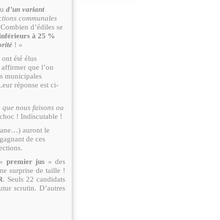
u
d’un variant
ections communales
. Combien d’édiles se
 inférieurs à 25 %
rité
! »
 ont été élus
 affirmer que l’on
ns municipales
eur réponse est ci-
e que nous faisons ou
choc ! Indiscutable !
isane…) auront le
 gagnant de ces
ections.
 «
premier jus
» des
e surprise de taille !
R
. Seuls 22 candidats
tur scrutin. D’autres