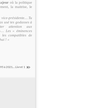
majeur
où la politique
ement, la maitrise, le
ue vice-présidente… Tu
as usé tes godasses à
er attention aux
 »… Les « éminences
t les compatibles de
hui ! »
95 à 2021… Livret 1