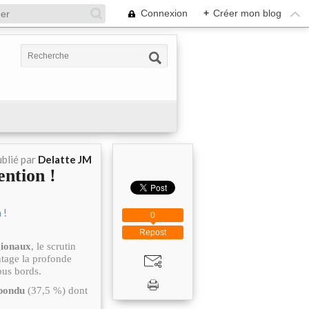
Connexion
+
Créer mon blog
blié par
Delatte JM
ention !
0
Repost
gionaux
, le scrutin
tage la profonde
ous bords.
épondu
(37,5 %) dont