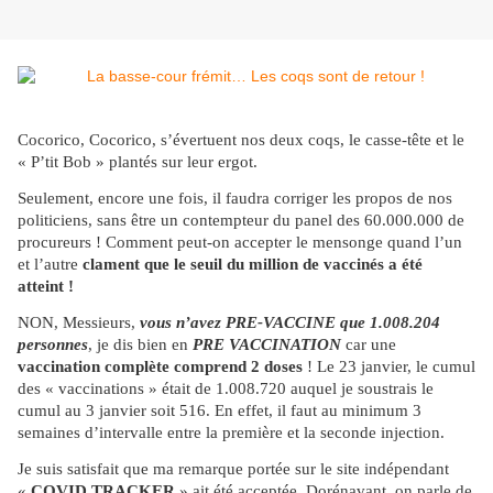
Cocorico, Cocorico, s’évertuent nos deux coqs, le casse-tête et le
« P’tit Bob » plantés sur leur ergot.
Seulement, encore une fois, il faudra corriger les propos de nos
politiciens, sans être un contempteur du panel des 60.000.000 de
procureurs ! Comment peut-on accepter le mensonge quand l’un
et l’autre
clament que le seuil du million de vaccinés a été
atteint !
NON, Messieurs,
vous n’avez PRE-VACCINE que 1.008.204
personnes
, je dis bien en
PRE VACCINATION
car une
vaccination complète comprend 2 doses
! Le 23 janvier, le cumul
des « vaccinations » était de 1.008.720 auquel je soustrais le
cumul au 3 janvier soit 516. En effet, il faut au minimum 3
semaines d’intervalle entre la première et la seconde injection.
Je suis satisfait que ma remarque portée sur le site indépendant
«
COVID TRACKER
» ait été acceptée. Dorénavant, on parle de