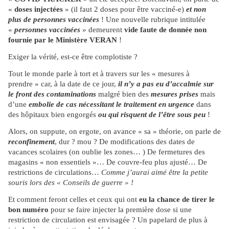
«
doses injectées
» (il faut 2 doses pour être vacciné-e)
et non
plus de personnes vaccinées
! Une nouvelle rubrique intitulée
«
personnes vaccinées
» demeurent
vide faute de donnée non
fournie par le Ministère VERAN
!
Exiger la vérité, est-ce être complotiste ?
Tout le monde parle à tort et à travers sur les « mesures à
prendre » car, à la date de ce jour,
il n’y a pas eu d’accalmie sur
le front des contaminations
malgré bien des
mesures prises
mais
d’une
embolie de cas nécessitant le traitement en urgence
dans
des hôpitaux bien engorgés
ou qui risquent de l’être sous peu
!
Alors, on suppute, on ergote, on avance « sa » théorie, on parle de
reconfinement
, dur ? mou ? De modifications des dates de
vacances scolaires (on oublie les zones… ) De fermetures des
magasins « non essentiels »… De couvre-feu plus ajusté… De
restrictions de circulations…
Comme j’aurai aimé être la petite
souris lors des « Conseils de guerre » !
Et comment feront celles et ceux qui ont
eu la chance de tirer le
bon numéro
pour se faire injecter la première dose si une
restriction de circulation est envisagée ? Un papelard de plus à