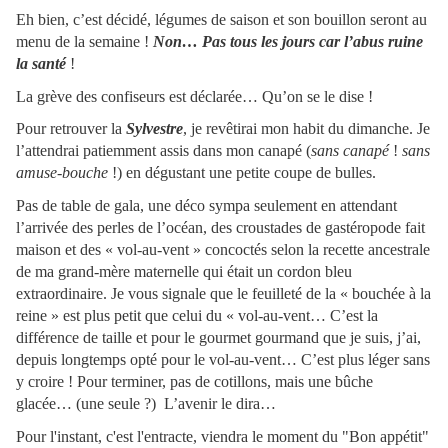
Eh bien, c’est décidé, légumes de saison et son bouillon seront au
menu de la semaine !
Non… Pas tous les jours car l’abus ruine
la santé
!
La grève des confiseurs est déclarée… Qu’on se le dise !
Pour retrouver la
Sylvestre
, je revêtirai mon habit du dimanche. Je
l’attendrai patiemment assis dans mon canapé (
sans canapé
!
sans
amuse-bouche
!) en dégustant une petite coupe de bulles.
Pas de table de gala, une déco sympa seulement en attendant
l’arrivée des perles de l’océan, des croustades de gastéropode fait
maison et des « vol-au-vent » concoctés selon la recette ancestrale
de ma grand-mère maternelle qui était un cordon bleu
extraordinaire. Je vous signale que le feuilleté de la « bouchée à la
reine » est plus petit que celui du « vol-au-vent… C’est la
différence de taille et pour le gourmet gourmand que je suis, j’ai,
depuis longtemps opté pour le vol-au-vent… C’est plus léger sans
y croire ! Pour terminer, pas de cotillons, mais une bûche
glacée… (une seule ?) L’avenir le dira…
Pour l'instant, c'est l'entracte, viendra le moment du "Bon appétit"