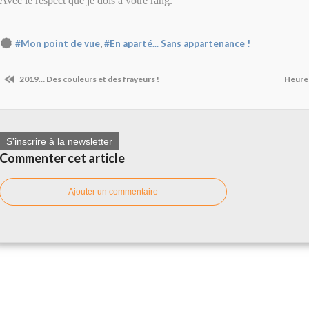
Avec le respect que je dois à votre rang.
,
#Mon point de vue
#En aparté... Sans appartenance !
2019… Des couleurs et des frayeurs !
Heureu
S'inscrire à la newsletter
Commenter cet article
Ajouter un commentaire