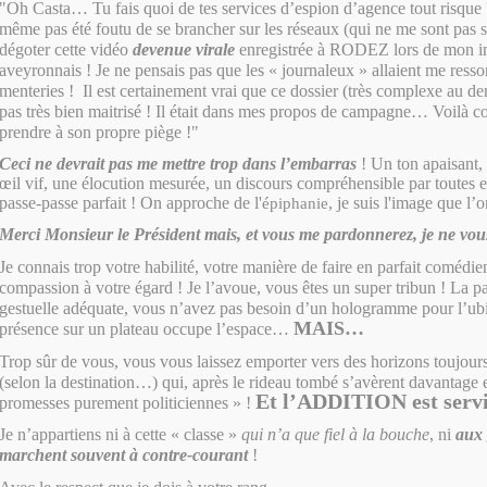
"Oh Casta… Tu fais quoi de tes services d’espion d’agence tout risque
même pas été foutu de se brancher sur les réseaux (qui ne me sont pas s
dégoter cette vidéo
devenue virale
enregistrée à RODEZ lors de mon in
aveyronnais ! Je ne pensais pas que les « journaleux » allaient me ressor
menteries ! Il est certainement vrai que ce dossier (très complexe au dem
pas très bien maitrisé ! Il était dans mes propos de campagne… Voilà c
prendre à son propre piège !"
Ceci ne devrait pas me mettre trop dans l’embarras
! Un ton apaisant, 
œil vif, une élocution mesurée, un discours compréhensible par toutes 
passe-passe parfait ! On approche de l'
, je suis l'image que l’o
épiphanie
Merci Monsieur le Président mais, et vous me pardonnerez, je ne vou
Je connais trop votre habilité, votre manière de faire en parfait comédien
compassion à votre égard ! Je l’avoue, vous êtes un super tribun ! La par
gestuelle adéquate, vous n’avez pas besoin d’un hologramme pour l’ubi
MAIS…
présence sur un plateau occupe l’espace…
Trop sûr de vous, vous vous laissez emporter vers des horizons toujours
(selon la destination…) qui, après le rideau tombé s’avèrent davantage 
Et l’ADDITION est servi
promesses purement politiciennes » !
Je n’appartiens ni à cette « classe »
qui n’a que fiel à la bouche
, ni
aux 
marchent souvent à contre-courant
!