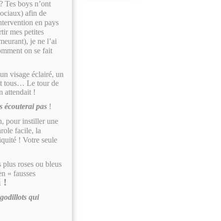
 ? Tes boys n’ont
ociaux) afin de
tervention en pays
tir mes petites
eurant), je ne l’ai
omment on se fait
un visage éclairé, un
et tous… Le tour de
n attendait !
s écouterai pas
!
, pour instiller une
ole facile, la
quité ! Votre seule
 plus roses ou bleus
en « fausses
 !
godillots qui