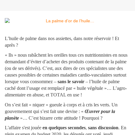
L’huile de palme dans nos assiettes, dans notre réservoir ! Et
après ?
« Ils » nous rabâchent les oreilles tous ces nutritionnistes en nous
demandant d’éviter d’acheter des produits contenant de la palme
(ou de ses dérivés). C’est, aux dires de ces spécialistes une des
causes possibles de certaines maladies cardio-vasculaires surtout
lorsque vous consommez –
sans le savoir
– l’huile de palme
caché dont l’usage est remplacé par « huile végétale »… L’agro-
alimentaire en abuse, et TOTAL en use !
On s’est fait « niquer » gueule à corps et à cris les verts. Un
gouvernement qui s’est fait une devise : «
Œuvrer pour la
planète
»… C’est bizarre cette attitude ! Pourquoi ?
L'affaire s'est jouée
en quelques secondes
,
sans discussion
. En
plein examen du budget 2020, les députés ont voté, jeudi,