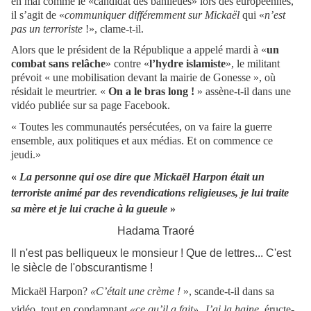
en mai comme le «candidat des banlieues» lors des européennes,
il s’agit de «
communiquer différemment sur Mickaël
qui «
n’est
pas un terroriste
!», clame-t-il.
Alors que le président de la République a appelé mardi à «
un
combat sans relâche
» contre «
l’hydre islamiste
», le militant
prévoit « une mobilisation devant la mairie de Gonesse », où
résidait le meurtrier. «
On a le bras long !
» assène-t-il dans une
vidéo publiée sur sa page Facebook.
« Toutes les communautés persécutées, on va faire la guerre
ensemble, aux politiques et aux médias. Et on commence ce
jeudi.»
«
La personne qui ose dire que Mickaël Harpon était un
terroriste animé par des revendications religieuses, je lui traite
sa mère et je lui crache à la gueule
»
Hadama Traoré
Il n'est pas belliqueux le monsieur ! Que de lettres... C'est
le siècle de l'obscurantisme !
Mickaël Harpon?
«C’était une crème !
», scande-t-il dans sa
vidéo, tout en condamnant
«ce qu’il a fait»
.
J’ai la haine,
éructe-