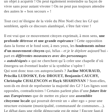
un objet à acquérir ! On peut également restreindre sa façon de
vivre sans pour autant vivoter ! On ne peut pas toujours attendre
des autres le « bon secours » !
Tout ceci m’éloigne de la virée du Père Noël chez les GJ qui
semblent, après ce discours alambiqué, s’être fait virer !
Il est vrai que ce mouvement citoyen exprimait, à mon sens,
une
profonde détresse et une grande espérance
! Cette opposition
dans la forme et le fond sont, à mes yeux, les
fondements même
d’un mouvement
citoyen
qui, hélas -
et je le déplore
aujourd’hui -
part en
différentes mouvances avec des personnages
« autodésignés »
qui ne cherchent qu’à créer une chapelle d’où
émergera un éventuel leader si la synthèse s’opère !
Qui sont donc tous ces autoproclamés ?
Jacline MOURAUD,
Priscilia LUDOSKY, Eric DROUET, Benjamin CAUCHY,
Christophe CHALENCON et Hayk SHAHINYAN
? Sont-elles,
sont-ils en droit de représenter la majorité des GJ ? Les lignes sont
opposées, contradictoires ! Certains parlent plus d’une
future liste
aux Européennes
que de mettre en place une
assemblée
citoyenne locale
qui pourrait devenir un « alter ego » pour une
structure existante (municipalité, communauté de communes…).
Le débat dans une réelle démocratie est de mise ! Encore faut-il