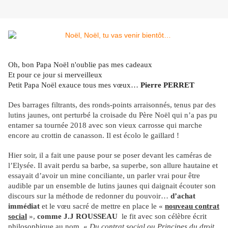
Oh, bon Papa Noël n'oublie pas mes cadeaux
Et pour ce jour si merveilleux
Petit Papa Noël exauce tous mes vœux
…
Pierre PERRET
Des barrages filtrants, des ronds-points arraisonnés, tenus par des
lutins jaunes, ont perturbé la croisade du Père Noël qui n’a pas pu
entamer sa tournée 2018 avec son vieux carrosse qui marche
encore au crottin de canasson. Il est écolo le gaillard !
Hier soir, il a fait une pause pour se poser devant les caméras de
l’Elysée. Il avait perdu sa barbe, sa superbe, son allure hautaine et
essayait d’avoir un mine conciliante, un parler vrai pour être
audible par un ensemble de lutins jaunes qui daignait écouter son
discours sur la méthode de redonner du pouvoir…
d’achat
immédiat
et le vœu sacré de mettre en place le «
nouveau contrat
social
»,
comme J.J ROUSSEAU
le fit avec son célèbre écrit
philosophique au nom «
Du contrat social ou Principes du droit