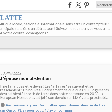
DELATTE
olitique locale, nationale, internationale sans être un contempteur !
unicipale sans être un détracteur ! Suivez moi et inscrivez vous à ma
 A votre écoute, échangeons !
ct
4 Juillet 2026
J’épouse mon abstention
Il ne fallait pas être devin ! Les "affaires" se suivent et se
ressemblent ! Un nouveau lotissement de quelques 150 logements
devrait bientôt sortir de terre dans notre commune en 2028 ! «
European Homes » avait jeté son dévolu sur LIZY vu la proximité...
,
,
#urbanisme Lizy sur Ourcq
#European Homes
#mairie de Lizy
,
,
sur Ourcq
#Lizy pour tous
#Lizy en commun