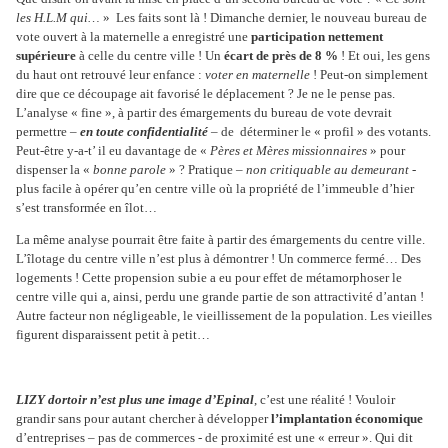
les H.L.M qui…
»
Les faits sont là ! Dimanche dernier, le nouveau bureau de
vote ouvert à la maternelle a enregistré une
participation nettement
supérieure
à celle du centre ville ! Un
écart de près de 8 %
! Et oui, les gens
du haut ont retrouvé leur enfance :
voter en maternelle
! Peut-on simplement
dire que ce découpage ait favorisé le déplacement ? Je ne le pense pas.
L’analyse « fine », à partir des émargements du bureau de vote devrait
permettre –
en toute confidentialité
– de
déterminer le « profil » des votants.
Peut-être y-a-t’ il eu davantage de «
Pères et Mères missionnaires
» pour
dispenser la «
bonne parole
» ? Pratique –
non critiquable au demeurant
-
plus facile à opérer qu’en centre ville où la propriété de l’immeuble d’hier
s’est transformée en îlot…
La même analyse pourrait être faite à partir des émargements du centre ville.
L’îlotage du centre ville n’est plus à démontrer ! Un commerce fermé… Des
logements ! Cette propension subie a eu pour effet de métamorphoser le
centre ville qui a, ainsi, perdu une grande partie de son attractivité d’antan !
Autre facteur non négligeable, le vieillissement de la population. Les vieilles
figurent disparaissent petit à petit…
LIZY dortoir n’est plus une image d’Epinal
, c’est une réalité ! Vouloir
grandir sans pour autant chercher à développer
l’implantation économique
d’entreprises – pas de commerces - de proximité est une « erreur ». Qui dit