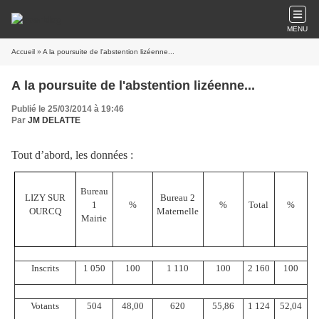
MENU
Accueil
» A la poursuite de l'abstention lizéenne...
A la poursuite de l'abstention lizéenne...
Publié le 25/03/2014 à 19:46
Par
JM DELATTE
Tout d’abord, les données :
Bureau
LIZY SUR
Bureau 2
1
%
%
Total
%
OURCQ
Maternelle
Mairie
Inscrits
1 050
100
1 110
100
2 160
100
Votants
504
48,00
620
55,86
1 124
52,04