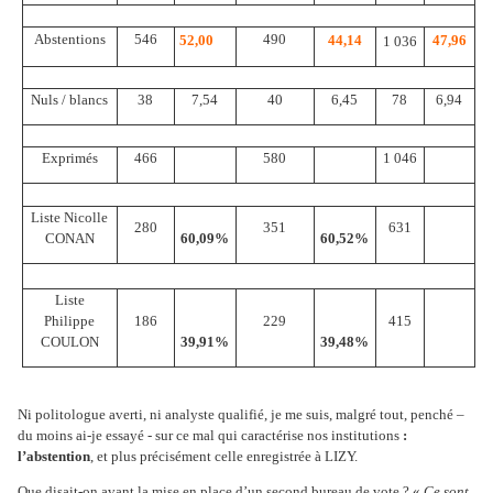
Abstentions
546
490
52,00
44,14
47,96
1 036
Nuls / blancs
38
7,54
40
6,45
78
6,94
Exprimés
466
580
1 046
Liste Nicolle
280
351
631
CONAN
60,09%
60,52%
Liste
Philippe
186
229
415
COULON
39,91%
39,48%
Ni politologue averti, ni analyste qualifié, je me suis, malgré tout, penché –
du moins ai-je essayé - sur ce mal qui caractérise nos institutions
:
l’abstention
, et plus précisément celle enregistrée à LIZY.
Que disait-on avant la mise en place d’un second bureau de vote ? «
Ce sont