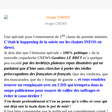
Image CNEWS
ère
Une spéciale pour l’enterrement de 1
classe du premier ministre.
C’était le happening de la soirée sur les chaines INFOS en
direct.
Je dois dire que l’émission spéciale «
100% politique
» de la
nouvelle coqueluche CNEWS
Gauthier LE BRET
m’a quelque
par des invité(e)s plateaux repas dinatoires qui ne
peu excédé
parlaient que d’hier sans chercher à parler des réelles
préoccupations des françaises et français.
Que des vindictes, que
et vous voudriez
des mascarades, que du « foutage de gueule »,
trouver un remplaçant avec un CDD qui trempera dans la
soupe politicienne pour essayer de rallier des suffrages et
éviter le casse-tirelire ?
J’en doute profondément si l’on ne pense qu’à celles et ceux qui
ont déjà mis la main dans le pot de miel !
Il faut bien comprendre que le politicard est complètement cramé !