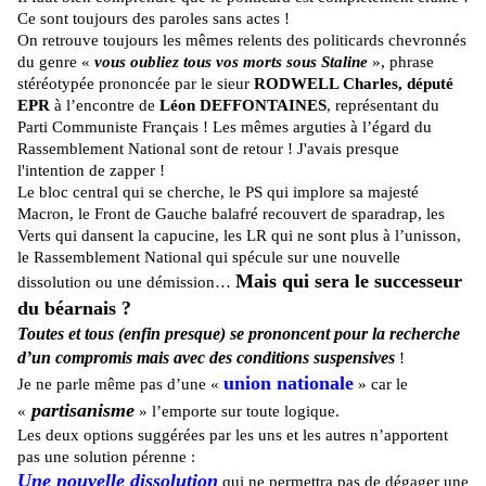
Ce sont toujours des paroles sans actes !
On retrouve toujours les mêmes relents des politicards chevronnés
du genre «
vous oubliez tous vos morts sous Staline
», phrase
stéréotypée prononcée par le sieur
RODWELL Charles, député
EPR
à l’encontre de
Léon DEFFONTAINES
, représentant du
Parti Communiste Français ! Les mêmes arguties à l’égard du
Rassemblement National sont de retour ! J'avais presque
l'intention de zapper !
Le bloc central qui se cherche, le PS qui implore sa majesté
Macron, le Front de Gauche balafré recouvert de sparadrap, les
Verts qui dansent la capucine, les LR qui ne sont plus à l’unisson,
le Rassemblement National qui spécule sur une nouvelle
Mais qui sera le successeur
dissolution ou une démission…
du béarnais ?
Toutes et tous (enfin presque) se prononcent pour la recherche
d’un compromis mais avec des conditions suspensives
!
union nationale
Je ne parle même pas d’une «
» car le
partisanisme
«
» l’emporte sur toute logique.
Les deux options suggérées par les uns et les autres n’apportent
pas une solution pérenne :
Une nouvelle dissolution
qui ne permettra pas de dégager une