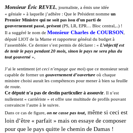
Monsieur Éric REVEL
, journaliste, a émis une idée
« géniale » à laquelle j’adhère : Que le Président nomme
un
Premier Ministre qui ne soit pas issu d’un parti de
gouvernement passé, présent
(PS, LR, EPR… Bloc central,..) !
Monsieur Charles de COURSON
Il a suggéré le nom de
,
député LIOT de la Marne et rapporteur général du budget à
l’assemblée. Ce dernier s’est permis de déclarer : «
L’objectif est
de tenir le pays pendant 20 mois, sinon le pays ne sera plus du
tout gouverné
»,
J’ai le sentiment (
et ceci n’engage que mo
i) que ce monsieur serait
capable de former un
gouvernement d’ouverture
où chaque
ministre choisi aurait les compétences pour mener à bien sa feuille
de route.
Ce député n’a pas de destin particulier à assouvir
. Il n’est
nullement « carriériste » et offre une multitude de profils pouvant
convaincre l’autre à le suivre.
, même si ceci est
Dans ce cas de figure,
on ne casse pas tout
loin d’être « parfait » mais on essaye de composer
pour que le pays quitte le chemin de Damas !