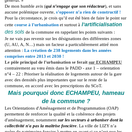
général
. »
De mon humble avis (
qui n’engage que son rédacteur
), et sans
aucune polémique ouverte
,
s’opposer n’a rien de constructif !
Pour la circonstance, je crois qu’il eut été bien de faire le point sur
l’artificialisation
cette
course à l’urbanisation
et surtout à
des sols
de la commune en rappelant les points suivants :
Je ne vais pas revenir sur les désignations des différentes zones
(U, AU, A, N…) mais un facteur a particulièrement attiré mon
attention
:
La création de 238 logements dans les années
comprises entre 2013 et 2030 !
Le pôle principal de l’urbanisation se ferait
sur ECHAMPEU
contrairement au vœu émis dans le PADD - axe 1 – orientation
n°4 – 22 : Prioriser la réalisation de logements autour de la gare
avec des densités plus importantes que sur le reste de la
commune, en accord avec les prescriptions du SCoT.
Mais pourquoi donc ECHAMPEU, hameau
de la commune ?
Les Orientations d'Aménagement et de Programmation (OAP)
permettent de renforcer la qualité et la cohérence des projets
d'aménagement, notamment
sur les secteurs à urbaniser dont la
collectivité n'a pas la maîtrise foncière
. La ville de LIZY n’a
guère de patrimoine foncier à mettre en avant si ce n’est que les