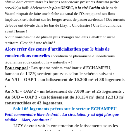
plus la date exacte mais les images sont encore présentes dans ma petite
cervelle
) a failli déclencher
le plan ORSEC, à la cité Corbin
où le ru de
Vaucel risquait de faire une brèche au canal de l’Ourcq quand ses flots
impétueux se brisaient sur les berges avant de passer au-dessus ! Des torrents
de boue ont dévalé dans les bas de Lizy… Un désastre ! Une fin du monde,
avant l'heure !
N’oublions pas que de plus en plus d’orages violents s’abattront sur le
territoire. C'est déjà une réalité !
Alors créer des zones d’artificialisation par le biais de
constructions nouvelles
accentuera ce phénomène d’inondations
récurrentes et de catastrophe « naturelle » !
Pour rappel
:
Les quatre points cardinaux d'ECHAMPEU,
hameau de LIZY, seraient pourvus selon le schéma suivant :
Au N/O – OAP 1 - un lotissement de 10.200 m² et 38 logements
;
Au N/E – OAP 2 - un lotissement de 7.000 m² et 25 logements ;
Au SUD – OAP 3 - un lotissement de 18.154 m² dont 12.313 m²
constructibles et 43 logements.
Soit 106 logements prévus sur le secteur ECHAMPEU.
Petit commentaire libre de droit : La circulation y est déjà plus que
pénible... Alors, continuez !
LIZY devrait voir la construction de lotissements sous les