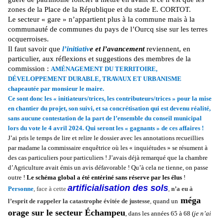
zones de la Place de la République et du stade E. CORTOT.
Le secteur « gare » n’appartient plus à la commune mais à la
communauté de communes du pays de l’Ourcq sise sur les terres
ocquerroises.
Il faut savoir que
l’initiativ
e
et l’avancement
reviennent, en
particulier, aux réflexions et suggestions des membres de la
commission :
AMÉNAGEMENT DU TERRITOIRE,
DÉVELOPPEMENT DURABLE, TRAVAUX ET URBANISME
chapeautée par monsieur le maire.
Ce sont donc les « initiateurs/trices, les contributeurs/trices » pour la mise
en chantier du projet, son suivi, et sa concrétisation qui est devenu réalité,
sans aucune contestation de la part de l’ensemble du conseil municipal
lors du vote le 4 avril 2024. Qui seront les « gagnants » de ces affaires !
J’ai pris le temps de lire et relire le dossier avec les annotations recueillies
par madame la commissaire enquêtrice où les « inquiétudes » se résument à
des cas particuliers pour particuliers ! J’avais déjà remarqué que la chambre
d’Agriculture avait émis un avis défavorable ! Qu’à cela ne tienne, on passe
outre !
Le schéma global a été entériné sans réserve par les élus
!
artificialisation des sols
Personne
, face à cette
,
n’a eu à
méga
l’esprit de rappeler la catastrophe évitée de justesse
,
quand un
orage sur le secteur Échampeu
, dans les années 65 à 68 (
je n’ai