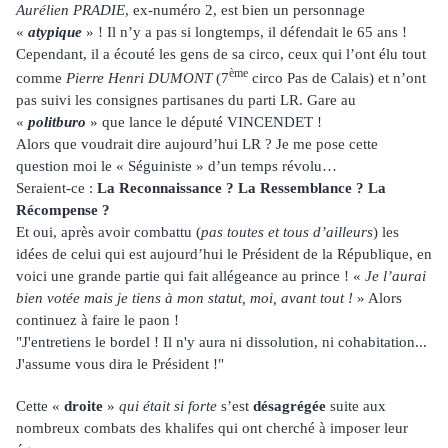
Aurélien PRADIE
, ex-numéro 2, est bien un personnage
«
atypique
» ! Il n’y a pas si longtemps, il défendait le 65 ans !
Cependant, il a écouté les gens de sa circo, ceux qui l’ont élu tout
ème
comme
Pierre Henri DUMONT
(7
circo Pas de Calais) et n’ont
pas suivi les consignes partisanes du parti LR. Gare au
«
politburo
» que lance le député VINCENDET !
Alors que voudrait dire aujourd’hui LR ? Je me pose cette
question moi le « Séguiniste » d’un temps révolu…
Seraient-ce :
La Reconnaissance ? La Ressemblance ? La
Récompense ?
Et oui, après avoir combattu (
pas toutes et tous d’ailleurs
) les
idées de celui qui est aujourd’hui le Président de la République, en
voici une grande partie qui fait allégeance au prince ! «
Je l’aurai
bien votée mais je tiens à mon statut, moi, avant tout !
» Alors
continuez à faire le paon !
"J'entretiens le bordel ! Il n'y aura ni dissolution, ni cohabitation...
J'assume vous dira le Président !"
Cette «
droite
»
qui était si forte
s’est
désagrégée
suite aux
nombreux combats des khalifes qui ont cherché à imposer leur