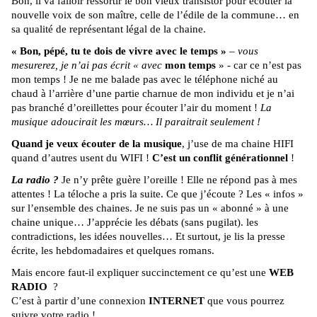
Bon, il va falloir ressortir le bon vieux transistor pour écouter la
nouvelle voix de son maître, celle de l’édile de la commune… en
sa qualité de représentant légal de la chaine.
« Bon, pépé, tu te dois de vivre avec le temps »
–
vous
mesurerez, je n’ai pas écrit « avec
mon temps
» - car ce n’est pas
mon temps ! Je ne me balade pas avec le téléphone niché au
chaud à l’arrière d’une partie charnue de mon individu et je n’ai
pas branché d’oreillettes pour écouter l’air du moment !
La
musique adoucirait les mœurs… Il paraitrait seulement !
Quand je veux écouter de la musique
, j’use de ma chaine HIFI
quand d’autres usent du WIFI !
C’est un conflit générationnel
!
La radio ?
Je n’y prête guère l’oreille ! Elle ne répond pas à mes
attentes ! La téloche a pris la suite. Ce que j’écoute ? Les « infos »
sur l’ensemble des chaines. Je ne suis pas un « abonné » à une
chaine unique… J’apprécie les débats (sans pugilat). les
contradictions, les idées nouvelles… Et surtout, je lis la presse
écrite, les hebdomadaires et quelques romans.
Mais encore faut-il expliquer succinctement ce qu’est une
WEB
RADIO
?
C’est à partir d’une connexion
INTERNET
que vous pourrez
suivre votre radio !