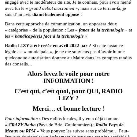
engagé avec le modérateur du site. Je le connais, pour avoir mené
avec lui le «
grand débat macronien
», mais sur ce terrain-là, je
suis d’un avis
diamétralement opposé
!
Dans cette approche de communication, on opposera deux
« catégories » de la population : Les «
fanas de la technologie
» et
les
« handicapé(e)s face à la technologie
»
Radio LIZY a été créée en avril 2022 par ?
Si cette instance
légale est « municipale », je ne me souviens pas d’avoir lu une
quelconque autorisation donnée au Maire dans les comptes rendus
des conseils…
Alors levez le voile pour notre
INFORMATION !
C’est qui, c’est quoi, pour QUI, RADIO
LIZY ?
Merci… et bonne lecture !
Pour information
: Des radios locales, il y en a déjà comme
«
CRAZY Radio
(Pays de Brie, Coulommiers) ;
Radio Pays de
Meaux ou RPM
» Vous pouvez les suivre sans problème… Peut-
être que de signaler un événement en musique est plus agréable à