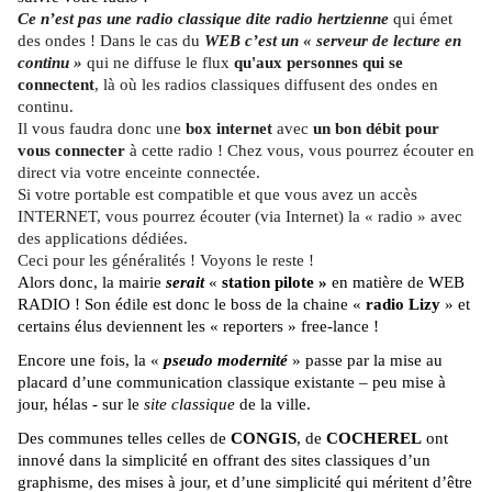
Ce n’est pas une radio classique dite radio hertzienne
qui émet
des ondes ! Dans le cas du
WEB c’est un « serveur de lecture en
continu »
qui ne diffuse le flux
qu'aux personnes qui se
connectent
, là où les radios classiques diffusent des ondes en
continu.
Il vous faudra donc une
box internet
avec
un bon débit pour
vous connecter
à cette radio ! Chez vous, vous pourrez écouter en
direct via votre enceinte connectée.
Si votre portable est compatible et que vous avez un accès
INTERNET, vous pourrez écouter (via Internet) la « radio » avec
des applications dédiées.
Ceci pour les généralités ! Voyons le reste !
Alors donc, la mairie
serait
«
station pilote »
en matière de WEB
RADIO ! Son édile est donc le boss de la chaine «
radio Lizy
» et
certains élus deviennent les « reporters » free-lance !
Encore une fois, la «
pseudo modernité
» passe par la mise au
placard d’une communication classique existante – peu mise à
jour, hélas - sur le
site classique
de la ville.
Des communes telles celles de
CONGIS
, de
COCHEREL
ont
innové dans la simplicité en offrant des sites classiques d’un
graphisme, des mises à jour, et d’une simplicité qui méritent d’être