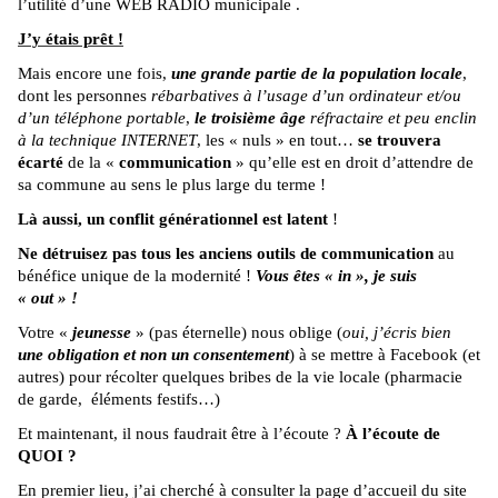
l’utilité d’une WEB RADIO municipale .
J’y étais prêt !
Mais encore une fois,
une grande partie de la population locale
,
dont les personnes
rébarbatives à l’usage d’un ordinateur et/ou
d’un téléphone portable
,
le troisième âge
réfractaire et peu enclin
à la technique INTERNET
, les « nuls » en tout…
se trouvera
écarté
de la «
communication
» qu’elle est en droit d’attendre de
sa commune au sens le plus large du terme !
Là aussi, un conflit générationnel est latent
!
Ne détruisez pas tous les anciens outils de communication
au
bénéfice unique de la modernité !
Vous êtes « in », je suis
« out » !
Votre «
jeunesse
» (pas éternelle) nous oblige (
oui, j’écris bien
une obligation et non un consentement
) à se mettre à Facebook (et
autres) pour récolter quelques bribes de la vie locale (pharmacie
de garde, éléments festifs…)
Et maintenant, il nous faudrait être à l’écoute ?
À l’écoute de
QUOI ?
En premier lieu, j’ai cherché à consulter la page d’accueil du site