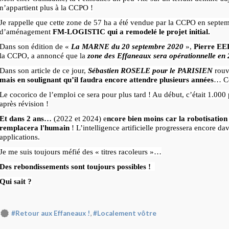
n’appartient plus à la CCPO !
Je rappelle que cette zone de 57 ha a été vendue par la CCPO en septem
d’aménagement
FM-LOGISTIC
qui a remodelé le projet initial.
Dans son édition de «
La MARNE du 20 septembre 2020
»,
Pierre E
la CCPO, a annoncé que la
zone des Effaneaux sera opérationnelle en
Dans son article de ce jour,
Sébastien ROSELE pour le PARISIEN
rouv
mais en soulignant qu’il faudra encore attendre plusieurs années
… C
Le cocorico de l’emploi ce sera pour plus tard ! Au début, c’était 1.000
après révision !
Et dans 2 ans…
(2022 et 2024) e
ncore bien moins car la robotisation 
remplacera l'humain
! L’intelligence artificielle progressera encore d
applications.
Je me suis toujours méfié des « titres racoleurs »…
Des rebondissements sont toujours possibles !
Qui sait ?
,
#Retour aux Effaneaux !
#Localement vôtre