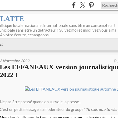
DELATTE
olitique locale, nationale, internationale sans être un contempteur !
unicipale sans être un détracteur ! Suivez moi et inscrivez vous à ma
 A votre écoute, échangeons !
ct
2 Novembre 2022
Pu
Les EFFANEAUX version journalistiqu
2022 !
Ne pas être pressé quand on survole la presse...
C'est un petit message au modérateur du groupe "
Tu sais que tu vie
Mon cher Guillaume, tu t’emballes un peu vite sur un terrain déminé au