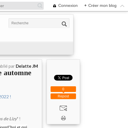
Connexion
+
Créer mon blog
blié par
Delatte JM
e automne
0
Repost
ns de Lizy
" !
jourd’hui et qui