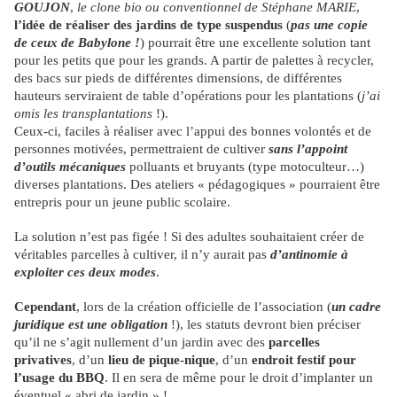
GOUJON
,
le clone bio ou conventionnel de Stéphane MARIE
,
l’idée de réaliser des jardins de type suspendus
(
pas une copie
de ceux de Babylone !
) pourrait être une excellente solution tant
pour les petits que pour les grands. A partir de palettes à recycler,
des bacs sur pieds de différentes dimensions, de différentes
hauteurs serviraient de table d’opérations pour les plantations (
j’ai
omis les transplantations
!).
Ceux-ci, faciles à réaliser avec l’appui des bonnes volontés et de
personnes motivées, permettraient de cultiver
sans l’appoint
d’outils mécaniques
polluants et bruyants (type motoculteur…)
diverses plantations. Des ateliers « pédagogiques » pourraient être
entrepris pour un jeune public scolaire.
La solution n’est pas figée ! Si des adultes souhaitaient créer de
véritables parcelles à cultiver, il n’y aurait pas
d’antinomie à
exploiter ces deux modes
.
Cependant
, lors de la création officielle de l’association (
un cadre
juridique est une obligation
!), les statuts devront bien préciser
qu’il ne s’agit nullement d’un jardin avec des
parcelles
privatives
, d’un
lieu de pique-nique
, d’un
endroit festif pour
l’usage du BBQ
. Il en sera de même pour le droit d’implanter un
éventuel « abri de jardin » !