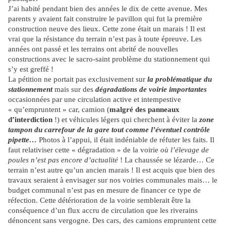
J’ai habité pendant bien des années le dix de cette avenue. Mes
parents y avaient fait construire le pavillon qui fut la première
construction neuve des lieux. Cette zone était un marais ! Il est
vrai que la résistance du terrain n’est pas à toute épreuve. Les
années ont passé et les terrains ont abrité de nouvelles
constructions avec le sacro-saint problème du stationnement qui
s’y est greffé !
La pétition ne portait pas exclusivement sur
la problématique du
stationnement
mais sur des
dégradations de voirie importantes
occasionnées par une circulation active et intempestive
« qu’empruntent » car, camion (
malgré des panneaux
d’interdiction
!) et véhicules légers qui cherchent à éviter la
zone
tampon du carrefour de la gare tout comme l’éventuel contrôle
pipette…
Photos à l’appui, il était indéniable de réfuter les faits. Il
faut relativiser cette « dégradation » de la voirie
où l’élevage de
poules n’est pas encore d’actualité
! La chaussée se lézarde… Ce
terrain n’est autre qu’un ancien marais ! Il est acquis que bien des
travaux seraient à envisager sur nos voiries communales mais… le
budget communal n’est pas en mesure de financer ce type de
réfection. Cette détérioration de la voirie semblerait être la
conséquence d’un flux accru de circulation que les riverains
dénoncent sans vergogne. Des cars, des camions empruntent cette