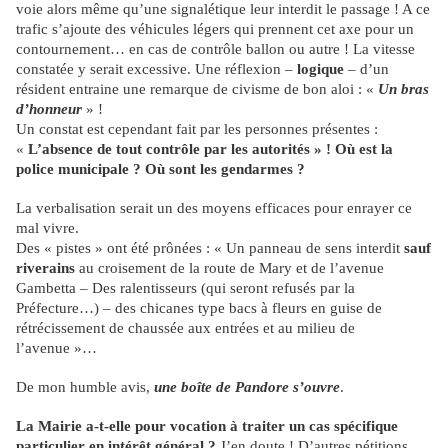
voie alors même qu’une signalétique leur interdit le passage ! A ce
trafic s’ajoute des véhicules légers qui prennent cet axe pour un
contournement… en cas de contrôle ballon ou autre ! La vitesse
constatée y serait excessive. Une réflexion –
logique
– d’un
résident entraine une remarque de civisme de bon aloi : «
Un bras
d’honneur
» !
Un constat est cependant fait par les personnes présentes :
«
L’absence de tout contrôle par les autorités » ! Où est la
police municipale ? Où sont les gendarmes ?
La verbalisation serait un des moyens efficaces pour enrayer ce
mal vivre.
Des « pistes » ont été prônées : « Un panneau de sens interdit
sauf
riverains
au croisement de la route de Mary et de l’avenue
Gambetta – Des ralentisseurs (qui seront refusés par la
Préfecture…) – des chicanes type bacs à fleurs en guise de
rétrécissement de chaussée aux entrées et au milieu de
l’avenue »…
De mon humble avis,
une boîte de Pandore s’ouvre
.
La Mairie a-t-elle pour vocation à traiter un cas spécifique
particulier en intérêt général ?
J’en doute ! D’autres pétitions