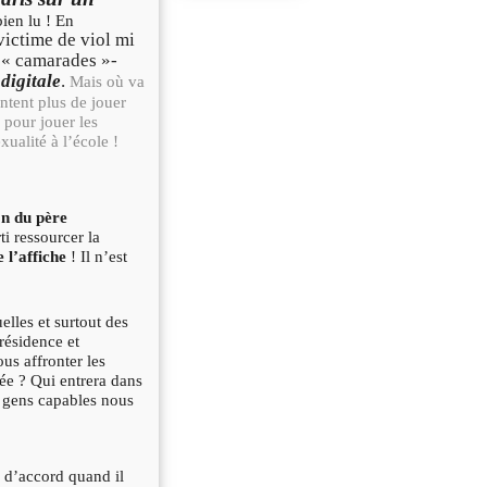
ien lu ! En
 victime de viol mi
s « camarades »-
digitale
.
Mais où va
tentent plus de jouer
 pour jouer les
xualité à l’école !
on du père
i ressourcer la
 l’affiche
! Il n’est
elles et surtout des
résidence et
us affronter les
ée ? Qui entrera dans
s gens capables nous
s d’accord quand il