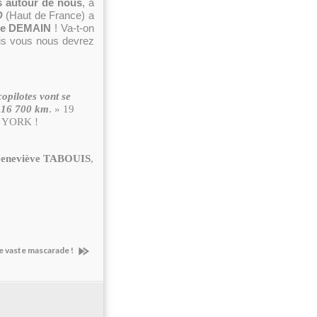
 autour de nous
, à
D
(Haut de France) a
 de DEMAIN
! Va-t-on
ais vous nous devrez
copilotes vont se
 16 700 km
. » 19
W YORK !
eneviève TABOUIS
,
 vaste mascarade !