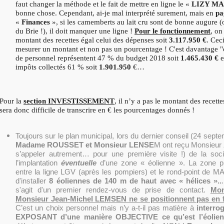
faut changer la méthode et le fait de mettre en ligne le «
LIZY MA
bonne chose. Cependant, ai-je mal interprété surement, mais en
pa
«
Finances
», si les camemberts au lait cru sont de bonne augure (
du Brie !), il doit manquer une ligne !
Pour le fonctionnement
, on
montant des recettes égal celui des dépenses soit
3.117.950 €
. Cec
mesurer un montant et non pas un pourcentage ! C'est davantage "c
de personnel représentent 47 % du budget 2018 soit
1.465.430 €
e
impôts collectés 61 % soit
1.901.950
€…
Pour la
section INVESTISSEMENT
, il n’y a pas le montant des recette
sera donc difficile de transcrire en € les pourcentages donnés !
Toujours sur le plan municipal, lors du dernier conseil (24 septe
Madame ROUSSET et Monsieur LENSE
M ont reçu Monsieur
s’appeler autrement… pour une première visite !) de la soc
l’implantation
éventuelle
d’une zone « éolienne ». La zone pr
entre la ligne LGV (après les pompiers) et le rond-point de MA
d'installer
8 éoliennes de 140 m de haut avec « hélices »..
s'agit d'un premier rendez-vous de prise de contact.
Mon
Monsieur Jean-Michel LEMSEN ne se positionnent pas en f
C’est un choix personnel mais n’y a-t-il pas matière à
interrog
EXPOSANT d’une manière OBJECTIVE ce qu’est l’éolie