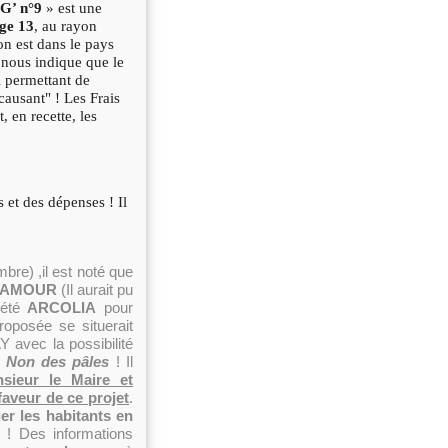
G’ n°9
» est une
ge 13
, au rayon
on est dans le pays
 nous indique que le
i permettant de
ausant" ! Les Frais
t, en recette, les
s et des dépenses ! Il
mbre) ,il est noté que
AMOUR
(Il aurait pu
iété
ARCOLIA
pour
oposée se situerait
Y avec la possibilité
.
Non des pâles
! Il
sieur le Maire et
aveur de ce projet
.
er les habitants en
n
! Des informations