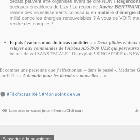
débats peuvent être organisés avant de dire NON !
Regardons
quelques encablures de Lizy ! La région de
Xavier BERTRAN
réalisé des investissements colossaux en
matière d’énergie
milité contre les énergies renouvelables ? A vous de VOIR m
rendre des comptes !
Et puis évadons nous du tracas quotidien
: «
Deux pilotes et deux 
relayer aux commandes de l'Airbus A350900 ULR qui parcourra
heures de vol SANS ESCALE ! Un exploit ! SINGAPORE to NE
Et comme une personne que j’affectionnai – dans le passé -, Madame
G
sur RTL : «
A demain pour les dernières nouvelles
… »
,
#Fil d'actualité !
#Mon point de vue
La course en sac se joue même au Château !
Une
S'inscrire à la newsletter