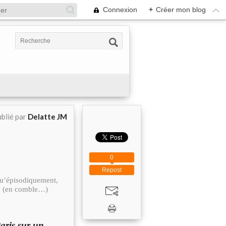
Connexion
+
Créer mon blog
blié par
Delatte JM
0
Repost
 qu’épisodiquement,
ond (en comble…)
aris sur un