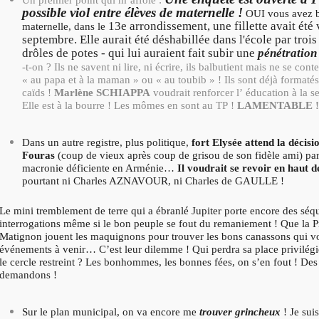
Un premier point qui m’affole :
possible viol entre élèves de maternelle !
OUI vous avez b
13e arrondissement, une fillette avait été
maternelle, dans le
septembre. Elle aurait été déshabillée dans l'école par troi
drôles de potes - qui lui auraient fait subir une
pénétration 
-t-on ? Ils ne savent ni lire, ni écrire, ils balbutient mais ne se con
« au papa et à la maman » ou « au toubib » ! Ils sont déjà formatés
caïds !
Marlène SCHIAPPA
voudrait renforcer l’ éducation à la se
Elle est à la bourre ! Les mômes en sont au TP !
LAMENTABLE !
Dans un autre registre, plus politique,
fort Elysée attend la décisi
Fouras
(coup de vieux après coup de grisou de son fidèle ami) part
macronie déficiente en Arménie…
Il voudrait se revoir en haut de
pourtant ni Charles AZNAVOUR, ni Charles de GAULLE !
Le mini tremblement de terre qui a ébranlé Jupiter porte encore des séqu
interrogations même si le bon peuple se fout du remaniement ! Que la P
Matignon jouent les maquignons pour trouver les bons canassons qui vo
événements à venir… C’est leur dilemme ! Qui perdra sa place privilégi
le cercle restreint ? Les bonhommes, les bonnes fées, on s’en fout ! De
demandons !
Sur le plan municipal, on va encore me
trouver grincheux
! Je sui