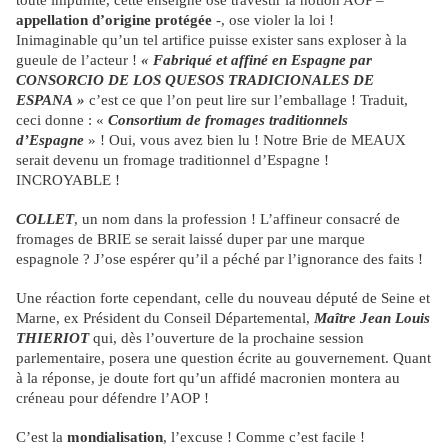
toute impunité, cette enseigne ose travestir la notion AOP –
appellation d’origine protégée
-, ose violer la loi !
Inimaginable qu’un tel artifice puisse exister sans exploser à la
gueule de l’acteur !
« Fabriqué et affiné en Espagne par
CONSORCIO DE LOS QUESOS TRADICIONALES DE
ESPANA »
c’est ce que l’on peut lire sur l’emballage ! Traduit,
ceci donne : «
Consortium de fromages traditionnels
d’Espagne
» ! Oui, vous avez bien lu ! Notre Brie de MEAUX
serait devenu un fromage traditionnel d’Espagne !
INCROYABLE !
COLLET
, un nom dans la profession ! L’affineur consacré de
fromages de BRIE se serait laissé duper par une marque
espagnole ? J’ose espérer qu’il a péché par l’ignorance des faits !
Une réaction forte cependant, celle du nouveau député de Seine et
Marne, ex Président du Conseil Départemental,
Maître Jean Louis
THIERIOT
qui, dès l’ouverture de la prochaine session
parlementaire, posera une question écrite au gouvernement. Quant
à la réponse, je doute fort qu’un affidé macronien montera au
créneau pour défendre l’AOP !
C’est la
mondialisation
, l’excuse ! Comme c’est facile !