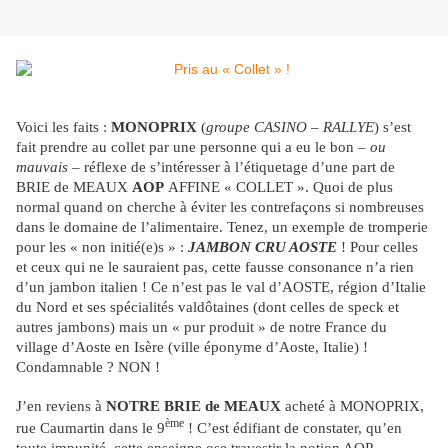
Voici les faits :
MONOPRIX
(
groupe CASINO – RALLYE
) s’est
fait prendre au collet par une personne qui a eu le bon –
ou
mauvais
– réflexe de s’intéresser à l’étiquetage d’une part de
BRIE de MEAUX
AOP
AFFINE « COLLET ». Quoi de plus
normal quand on cherche à éviter les contrefaçons si nombreuses
dans le domaine de l’alimentaire. Tenez, un exemple de tromperie
pour les « non initié(e)s » :
JAMBON CRU AOSTE
! Pour celles
et ceux qui ne le sauraient pas, cette fausse consonance n’a rien
d’un jambon italien ! Ce n’est pas le val d’AOSTE, région d’Italie
du Nord et ses spécialités valdôtaines (dont celles de speck et
autres jambons) mais un « pur produit » de notre France du
village d’Aoste en Isère (ville éponyme d’Aoste, Italie) !
Condamnable ? NON !
J’en reviens à
NOTRE BRIE de MEAUX
acheté à MONOPRIX,
ème
rue Caumartin dans le 9
! C’est édifiant de constater, qu’en