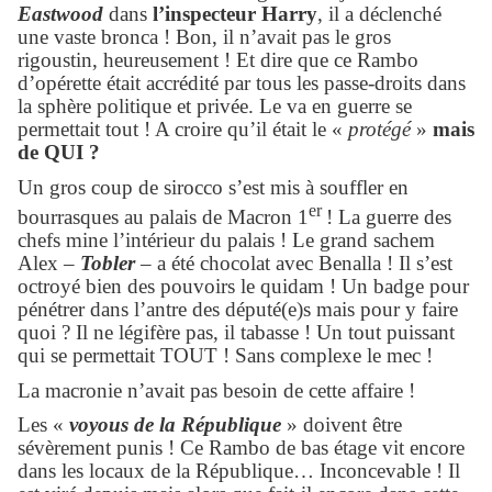
Eastwood
dans
l’inspecteur Harry
, il a déclenché
une vaste bronca ! Bon, il n’avait pas le gros
rigoustin, heureusement ! Et dire que ce Rambo
d’opérette était accrédité par tous les passe-droits dans
la sphère politique et privée. Le va en guerre se
permettait tout ! A croire qu’il était le «
protégé
»
mais
de QUI ?
Un gros coup de sirocco s’est mis à souffler en
er
bourrasques au palais de Macron 1
! La guerre des
chefs mine l’intérieur du palais ! Le grand sachem
Alex –
Tobler
– a été chocolat avec Benalla ! Il s’est
octroyé bien des pouvoirs le quidam ! Un badge pour
pénétrer dans l’antre des député(e)s mais pour y faire
quoi ? Il ne légifère pas, il tabasse ! Un tout puissant
qui se permettait TOUT ! Sans complexe le mec !
La macronie n’avait pas besoin de cette affaire !
Les «
voyous de la République
» doivent être
sévèrement punis ! Ce Rambo de bas étage vit encore
dans les locaux de la République… Inconcevable ! Il