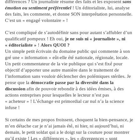
différences ? Un journaliste résume des faits et les exposent
sans
émotion ou sentiment préférentiel
! Un éditorialiste, lui, analyse
des faits, les commente, et donne SON interprétation personnelle.
C’est un « engagé volontaire » !
C’est compliqué de s’autodéfinir sans pour autant s’affubler d’un
qualificatif pompeux ! Eh oui,
je ne suis ni « journaliste », ni
« éditorialiste »
!
Alors QUOI ?
Un simple petit écrivain du domaine public qui commente à son
gré une « information » eût-elle été nationale, régionale, locale.
Un petit commentateur de la vie publique qui s’est fixé pour
objectif d’apporter une autre manière dans le traitement de
l’information sans vouloir déclencher des polémiques stériles. Je
pense que la
démocratie passe par la diversité dans la
discussion
afin de pouvoir rebondir à des idées émises, à des
actions entreprises pour lesquelles le lecteur n’est pas
« acheteur » ! L’échange est primordial car nul n’a la science
infuse !
Si certains de mes propos froissent, choquent la bien-pensance, je
m’en détache car je n’ai jamais été, ni hier, ni aujourd’hui, ni
demain, le petit soldat qui a le doigt sur la couture pour montrer
qu’il existe ! Les « différences », les « divergences » sont