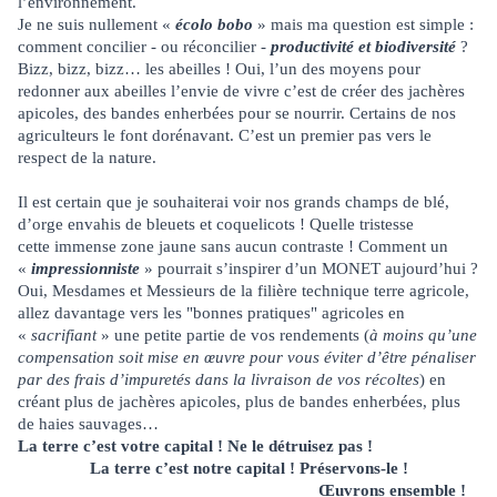
l’environnement.
Je ne suis nullement «
écolo bobo
» mais ma question est simple :
comment concilier - ou réconcilier -
productivité et biodiversité
?
Bizz, bizz, bizz… les abeilles ! Oui, l’un des moyens pour
redonner aux abeilles l’envie de vivre c’est de créer des jachères
apicoles, des bandes enherbées pour se nourrir. Certains de nos
agriculteurs le font dorénavant. C’est un premier pas vers le
respect de la nature.
Il est certain que je souhaiterai voir nos grands champs de blé,
d’orge envahis de bleuets et coquelicots ! Quelle tristesse
cette immense zone jaune sans aucun contraste ! Comment un
«
impressionniste
» pourrait s’inspirer d’un MONET aujourd’hui ?
Oui, Mesdames et Messieurs de la filière technique terre agricole,
allez davantage vers les "bonnes pratiques" agricoles en
«
sacrifiant
» une petite partie de vos rendements (
à moins qu’une
compensation soit mise en œuvre pour vous éviter d’être pénaliser
par des frais d’impuretés dans la livraison de vos récoltes
) en
créant plus de jachères apicoles, plus de bandes enherbées, plus
de haies sauvages…
La terre c’est votre capital ! Ne le détruisez pas !
La terre c’est notre capital ! Préservons-le !
Œuvrons ensemble !