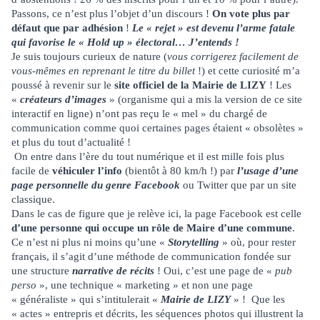
Passons, ce n’est plus l’objet d’un discours !
On vote plus par
défaut que par adhésion
!
Le « rejet » est devenu l’arme fatale
qui favorise le « Hold up » électoral… J’entends !
Je suis toujours curieux de nature (
vous corrigerez facilement de
vous-mêmes en reprenant le titre du billet
!) et cette curiosité m’a
poussé à revenir sur le
site officiel de la Mairie de LIZY
! Les
«
créateurs d’images
» (organisme qui a mis la version de ce site
interactif en ligne) n’ont pas reçu le « mel » du chargé de
communication comme quoi certaines pages étaient « obsolètes »
et plus du tout d’actualité !
On entre dans l’ère du tout numérique et il est mille fois plus
facile de
véhiculer l’info
(bientôt à 80 km/h !) par
l’usage d’une
page personnelle du genre Facebook
ou Twitter que par un site
classique.
Dans le cas de figure que je relève ici, la page Facebook est celle
d’une personne qui occupe un rôle de Maire d’une commune
.
Ce n’est ni plus ni moins qu’une «
Storytelling
» où, pour rester
français, il s’agit d’une méthode de communication fondée sur
une structure
narrative de récits
! Oui, c’est une page de «
pub
perso
», une technique « marketing » et non une page
« généraliste » qui s’intitulerait «
Mairie de LIZY
» ! Que les
« actes » entrepris et décrits, les séquences photos qui illustrent la