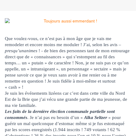
Que voulez-vous, ce n’est pas à mon âge que je vais me
remodeler et encore moins me moduler ! J’ai, selon les avis –
presqu’unanimes
! - de bien des personnes tant de mon entourage
direct que de « connaissances » qui s’estompent au fil des
temps… un « putain » de caractère ! Non, je ne suis pas ce qu’on
appelle, un « intransigeant », un personnage « sectaire » mais je
pense savoir ce que je veux sans avoir à me renier ou à me
remettre en question ! Je suis fidèle à moi-même et surtout
« cash » !
Je suis les événements lizéens car c’est dans cette ville du Nord
Est de la Brie que j’ai vécu une grande partie de ma jeunesse, de
ma vie familiale.
Les faits de la dernière élection communale partielle sont
consommés
. Je n’ai pas eu besoin d’un «
Alka Seltzer
» pour
guérir un mal quelconque d’estomac même si je fus estomaqué
par les scores enregistrés (1.944 inscrits ! 749 votants ! 62 %
d’abstentions ! 26 % des inscrits pour l’un et 10 % pour l’autre).